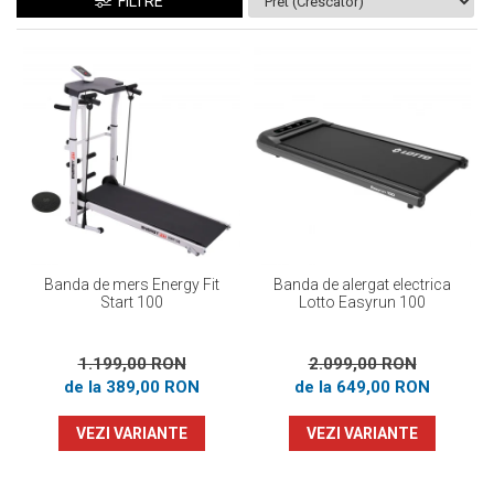
Prosoape
FILTRE
Accesorii inot
Genti si rucsacuri
Tricouri, pantaloni, bluze
Costume profesionale inot
Banda de mers Energy Fit
Banda de alergat electrica
Start 100
Lotto Easyrun 100
1.199,00 RON
2.099,00 RON
de la 389,00 RON
de la 649,00 RON
VEZI VARIANTE
VEZI VARIANTE