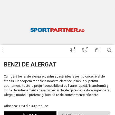
APARATE FITNESS
ACCESORII FITNESS SI GREUTATI
ARTICOLE INOT SPEEDO
TENIS DE MASA
RESIGILATE
Benzi de alergat
Bare si discuri
Ochelari inot
Palete de tenis de masa
BENZI DE ALERGARE RESIGILATE
Biciclete fitness
Gantere
Casti inot
Mingi tenis de masa
BICICLETE FITNESS RESIGILATE
Aparate multifunctionale
Costume de baie baieti
BICICLETE STRADA RESIGILATE
1
2
Costume de baie fete
ARTICOLE INOT SPEEDO
RESIGILATE
Costume de baie barbati
BENZI DE ALERGAT
APARATE MULTIFUNCTIONALE
Costume de baie femei
RESIGILATE
Sorturi inot
Cumpără benzi de alergare pentru acasă, ideale pentru orice nivel de
fitness. Descoperă modelele noastre electrice, pliabile și pentru
Papuci
apartament, toate la prețuri accesibile și cu livrare rapidă. Transformă-ți
rutina de antrenament acasă cu benzi de alergare de calitate superioară.
Palmare inot
Alege-ți modelul preferat și bucură-te de antrenamente eficiente
Labe inot
Afiseaza:
1-
24
din
30
produse
Plute inot