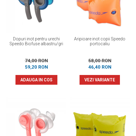
Prosoape
Accesorii inot
Genti si rucsacuri
Tricouri, pantaloni, bluze
Costume profesionale inot
Dopuri inot pentru urechi
Aripioare inot copii Speedo
Speedo Biofuse albastru/gri
portocaliu
74,00 RON
58,00 RON
59,20 RON
46,40 RON
ADAUGA IN COS
VEZI VARIANTE