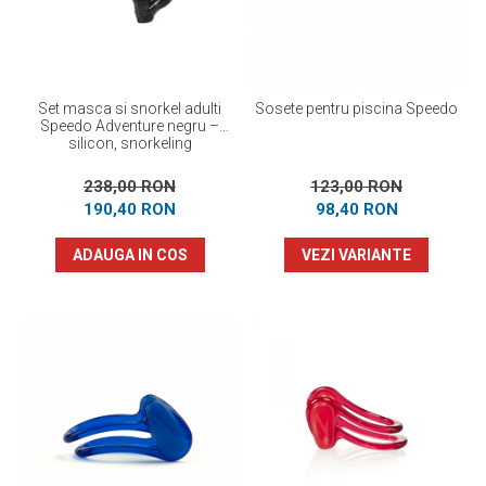
Set masca si snorkel adulti
Sosete pentru piscina Speedo
Speedo Adventure negru –
silicon, snorkeling
238,00 RON
123,00 RON
190,40 RON
98,40 RON
ADAUGA IN COS
VEZI VARIANTE