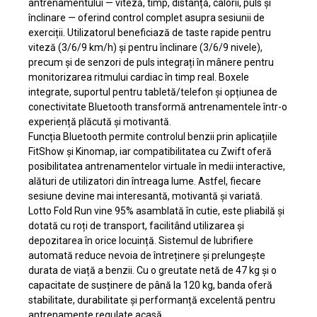
antrenamentului — viteză, timp, distanță, calorii, puls și
înclinare — oferind control complet asupra sesiunii de
exerciții. Utilizatorul beneficiază de taste rapide pentru
viteză (3/6/9 km/h) și pentru înclinare (3/6/9 nivele),
precum și de senzori de puls integrați în mânere pentru
monitorizarea ritmului cardiac în timp real. Boxele
integrate, suportul pentru tabletă/telefon și opțiunea de
conectivitate Bluetooth transformă antrenamentele într-o
experiență plăcută și motivantă.
Funcția Bluetooth permite controlul benzii prin aplicațiile
FitShow și Kinomap, iar compatibilitatea cu Zwift oferă
posibilitatea antrenamentelor virtuale în medii interactive,
alături de utilizatori din întreaga lume. Astfel, fiecare
sesiune devine mai interesantă, motivantă și variată.
Lotto Fold Run vine 95% asamblată în cutie, este pliabilă și
dotată cu roți de transport, facilitând utilizarea și
depozitarea în orice locuință. Sistemul de lubrifiere
automată reduce nevoia de întreținere și prelungește
durata de viață a benzii. Cu o greutate netă de 47 kg și o
capacitate de susținere de până la 120 kg, banda oferă
stabilitate, durabilitate și performanță excelentă pentru
antrenamente regulate acasă.