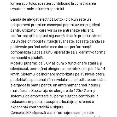
lumea sportului, acestea contribuind la consolidarea
reputatiei sale in lumea sportului.
Banda de alergat electrică Lotto Fold Run este un
echipament premium conceput pentru uz casnic, ideal
pentru utilizatorii care vor să se antreneze eficient,
confortabil și în deplină siguranță chiar în propriul cămin.
Cu un design robust și funcții avansate, această bandă se
potrivește perfect celor care doresc performanță
comparabilă cu cea a unui aparat de sală, dar într-o formă
compactă și pliabilă.
Motorul puternic de 3 CP asigură o funcționare stabilă și
silențioasă, permițând atingerea unei viteze de până la 14
km/h. Sistemul de înclinare motorizată pe 15 nivele oferă
posibilitatea personalizării nivelului de dificultate, simulând
alergarea în pantă pentru un antrenament mai intens și
mai eficient. Suprafața de alergare de 120x42 cm și
sistemul de amortizare cu perne elastice contribuie la
reducerea impactului asupra articulațiilor, oferind o
experiență confortabilă și sigură.
Consola LED afișează clar informațiile esențiale ale