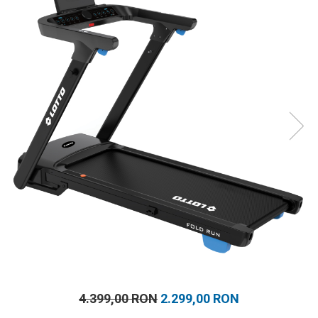
Prosoape
Accesorii inot
Genti si rucsacuri
Tricouri, pantaloni, bluze
Costume profesionale inot
4.399,00 RON
2.299,00 RON