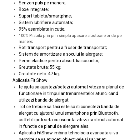
Senzori puls pe manere;
Boxe integrate;
Suport tableta/smartphne;
Sistem lubrifiere automata;
95% asamblata in cutie;
100% Pliabila prin prin simpla apasare a butoanelor de pe
manere;
Roti transport pentru a fi usor de transportat;
Sistem de amortizare a socului la alergare;
Perne elastice pentru absorbtia socurilor;
Greutate bruta: 55 kg;
Greutate neta: 47 kg;
Aplicatia Fit Show
te ajuta sa ajustezi/setezi automat viteza si planul de
functionare in timpul antrenamentelor atunci cand
utilizezi banda de alergat.
Tot ce trebuie sa faci este sa iti conectezi banda de
alergat cu ajutorul unui smartphone prin Bluetooth,
astfel iti poti seta cu usurinta viteza si ritmul automat
in functie de planul de alergare ales.
Aplicatia FitShow imbina tehnologia avansata si va
permite sa va atingeti obiectivele si sa variati