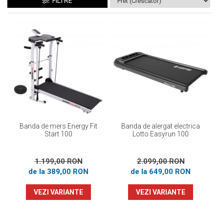
Prosoape
FILTRE
Accesorii inot
Genti si rucsacuri
Tricouri, pantaloni, bluze
Costume profesionale inot
Banda de mers Energy Fit
Banda de alergat electrica
Start 100
Lotto Easyrun 100
1.199,00 RON
2.099,00 RON
de la 389,00 RON
de la 649,00 RON
VEZI VARIANTE
VEZI VARIANTE