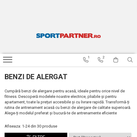
APARATE FITNESS
ACCESORII FITNESS SI GREUTATI
ARTICOLE INOT SPEEDO
TENIS DE MASA
RESIGILATE
Benzi de alergat
Bare si discuri
Ochelari inot
Palete de tenis de masa
BENZI DE ALERGARE RESIGILATE
Biciclete fitness
Gantere
Casti inot
Mingi tenis de masa
BICICLETE FITNESS RESIGILATE
Aparate multifunctionale
Costume de baie baieti
BICICLETE STRADA RESIGILATE
1
2
Costume de baie fete
ARTICOLE INOT SPEEDO
RESIGILATE
Costume de baie barbati
BENZI DE ALERGAT
APARATE MULTIFUNCTIONALE
Costume de baie femei
RESIGILATE
Sorturi inot
Cumpără benzi de alergare pentru acasă, ideale pentru orice nivel de
fitness. Descoperă modelele noastre electrice, pliabile și pentru
Papuci
apartament, toate la prețuri accesibile și cu livrare rapidă. Transformă-ți
rutina de antrenament acasă cu benzi de alergare de calitate superioară.
Palmare inot
Alege-ți modelul preferat și bucură-te de antrenamente eficiente
Labe inot
Afiseaza:
1-
24
din
30
produse
Plute inot