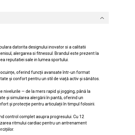
lara datorita designului inovator si a calitatii
nisul, alergarea si fitnessul. Brandul este prezent la
a reputatiei sale in lumea sportului.
locuințe, oferind funcții avansate într-un format
e și confort pentru un stil de viață activ și sănătos.
 nivelurile — de la mers rapid și jogging, până la
e și simularea alergării în pantă, oferind un
și protecție pentru articulații în timpul folosirii.
ind control complet asupra progresului. Cu 12
rizarea ritmului cardiac pentru un antrenament
ițiilor.