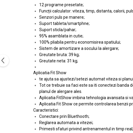
12 programe presetate;
Funcții calculator: viteza, timp, distanta, calorii, puls
Senzori puls pe manere;
Suport tableta/smartphne;
Suport sticla/pahar;
95% asamblata in cutie;
100% pliabila pentru economisirea spatiului;
Sistem de amortizare a socului la alergare;
Greutate bruta: 39 kg;
Greutate neta: 31 kg;
Aplicatia Fit Show
te ajuta sa ajustezi/setezi automat viteza si planu
Tot ce trebuie sa faci este sa iti conectezi banda d
planul de alergare ales.
Aplicatia FitShow imbina tehnologia avansata si va
Aplicatia Fit Show ce permite controlarea benzii p
Caracteristici:
Conectare prin Bluethooth;
Reglarea automata a vitezei;
Primesti sfaturi privind antrenamentul in timp real