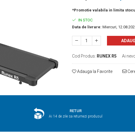
*Promotie valabila in limita stocu
IN STOC
Data de livrare:
Miercuri, 12.08.20
ADAUG
Cod Produs:
RUNEX R5
Ai nevo
Adauga la Favorite
Cere
RETUR
Ai 14 de zile sa returnezi produsul