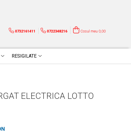
0732161411
0722348216
Cosul meu
0,00
RESIGILATE
RGAT ELECTRICA LOTTO
ON