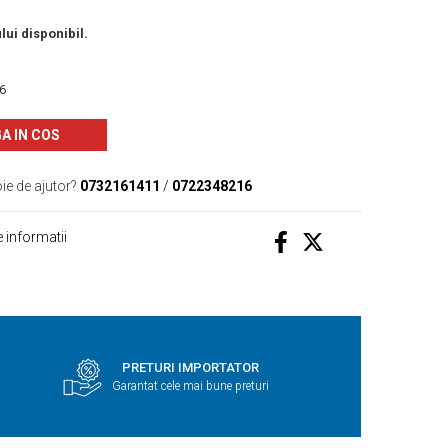
lui disponibil.
26
A IN COS
ie de ajutor?
0732161411
/
0722348216
 informatii
PRETURI IMPORTATOR
Garantat cele mai bune preturi