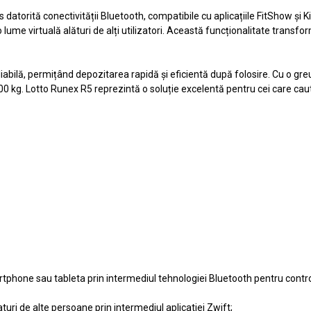
atorită conectivității Bluetooth, compatibile cu aplicațiile FitShow și 
 lume virtuală alături de alți utilizatori. Această funcționalitate transf
bilă, permițând depozitarea rapidă și eficientă după folosire. Cu o greu
 100 kg. Lotto Runex R5 reprezintă o soluție excelentă pentru cei care c
rtphone sau tableta prin intermediul tehnologiei Bluetooth pentru controlu
turi de alte persoane prin intermediul aplicatiei Zwift;