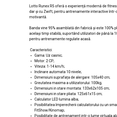
Lotto Runex R5 oferă o experiență modernă de fitness d
dar și cu Zwift, pentru antrenamente interactive într-o
motivantă.
Banda vine 95% asamblată din fabrică și este 100% plia
același timp stabilă, suportând utilizatori de până la
pentru antrenamente regulate acasă.
Caracteristici:
Gama: Uz casnic;
Motor: 2 CP;
Viteza: 1-14 km/h;
Inclinare automata 10 nivele;
Dimensiuni suprafața de alergare: 105x40 cm;
Greutatea maxima a utilizatorului: 100kg;
Dimensiuni in stare montata: 133x62x105 cm;
Dimensiuni in stare pliata: 125x61x15 cm;
Calculator LED lumina alba;
Posibilitatea împerecherii calculatorului cu un sma
FitShow/Kinomap;
Posibilitate de antrenament intr-o lume virtuala ala