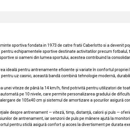
inte sportiva fondata in 1973 de catre fratii Caberlotto si a devenit popu
entru echipamentele sportive destinate activitatilor precum fotbalul, te
ortive si oameni din lumea sportului, acestea contribuind la consolidare
a ideală pentru antrenamente eficiente și variate în confortul propriei 
 pentru uz casnic, această bandă combină tehnologie modernă, durabilitat
nei viteze de până la 14 km/h, fiind potrivită pentru utilizatori de toate
automată pe 10 nivele, care permite personalizarea gradului de dificultat
ergare de 105x40 cm și sistemul de amortizare a șocurilor asigură confort 
iale despre antrenament — viteză, timp, distanță, calorii și puls — ofer
iunilor de antrenament, iar senzorii de puls pe mânere ajută la monito
ortul pentru sticlă asigură confort și acces la divertisment pe durata exerc