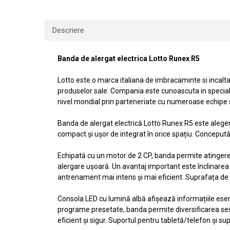
Descriere
Banda de alergat electrica Lotto Runex R5
Lotto este o marca italiana de imbracaminte si incaltam
produselor sale. Compania este cunoascuta in special p
nivel mondial prin parteneriate cu numeroase echipe sp
Banda de alergat electrică Lotto Runex R5 este alegere
compact și ușor de integrat în orice spațiu. Concepută
Echipată cu un motor de 2 CP, banda permite atingerea u
alergare ușoară. Un avantaj important este înclinarea 
antrenament mai intens și mai eficient. Suprafața de al
Consola LED cu lumină albă afișează informațiile esenț
programe presetate, banda permite diversificarea ses
eficient și sigur. Suportul pentru tabletă/telefon și sup