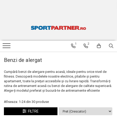
APARATE FITNESS
ACCESORII FITNESS SI GREUTATI
ARTICOLE INOT SPEEDO
TENIS DE MASA
RESIGILATE
Benzi de alergat
Bare si discuri
Ochelari inot
Palete de tenis de masa
BENZI DE ALERGARE RESIGILATE
Biciclete fitness
Gantere
Casti inot
Mingi tenis de masa
BICICLETE FITNESS RESIGILATE
1
2
Aparate multifunctionale
Costume de baie baieti
BICICLETE STRADA RESIGILATE
Costume de baie fete
ARTICOLE INOT SPEEDO
RESIGILATE
Benzi de alergat
Costume de baie barbati
APARATE MULTIFUNCTIONALE
Costume de baie femei
RESIGILATE
Cumpără benzi de alergare pentru acasă, ideale pentru orice nivel de
fitness. Descoperă modelele noastre electrice, pliabile și pentru
Sorturi inot
apartament, toate la prețuri accesibile și cu livrare rapidă. Transformă-ți
Papuci
rutina de antrenament acasă cu benzi de alergare de calitate superioară.
Alege-ți modelul preferat și bucură-te de antrenamente eficiente
Palmare inot
Labe inot
Afiseaza:
1-
24
din
30
produse
Plute inot
FILTRE