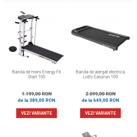
Prosoape
Accesorii inot
Genti si rucsacuri
Tricouri, pantaloni, bluze
Costume profesionale inot
Banda de mers Energy Fit
Banda de alergat electrica
Start 100
Lotto Easyrun 100
1.199,00 RON
2.099,00 RON
de la 389,00 RON
de la 649,00 RON
VEZI VARIANTE
VEZI VARIANTE