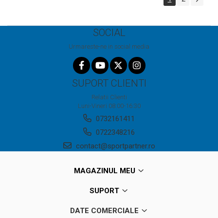
SOCIAL
Urmareste-ne in social media
SUPORT CLIENTI
Relatii Clienti
Luni-Vineri 08:00-16:30
0732161411
0722348216
contact@sportpartner.ro
MAGAZINUL MEU
SUPORT
DATE COMERCIALE