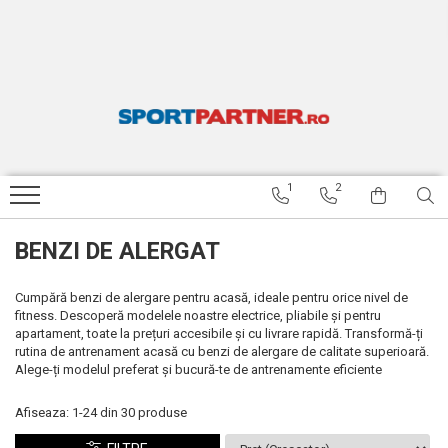
APARATE FITNESS
ACCESORII FITNESS SI GREUTATI
ARTICOLE INOT SPEEDO
TENIS DE MASA
RESIGILATE
Benzi de alergat
Bare si discuri
Ochelari inot
Palete de tenis de masa
BENZI DE ALERGARE RESIGILATE
Biciclete fitness
Gantere
Casti inot
Mingi tenis de masa
BICICLETE FITNESS RESIGILATE
Aparate multifunctionale
Costume de baie baieti
BICICLETE STRADA RESIGILATE
1
2
Costume de baie fete
ARTICOLE INOT SPEEDO
RESIGILATE
Costume de baie barbati
BENZI DE ALERGAT
APARATE MULTIFUNCTIONALE
Costume de baie femei
RESIGILATE
Sorturi inot
Cumpără benzi de alergare pentru acasă, ideale pentru orice nivel de
fitness. Descoperă modelele noastre electrice, pliabile și pentru
Papuci
apartament, toate la prețuri accesibile și cu livrare rapidă. Transformă-ți
rutina de antrenament acasă cu benzi de alergare de calitate superioară.
Palmare inot
Alege-ți modelul preferat și bucură-te de antrenamente eficiente
Labe inot
Afiseaza:
1-
24
din
30
produse
Plute inot