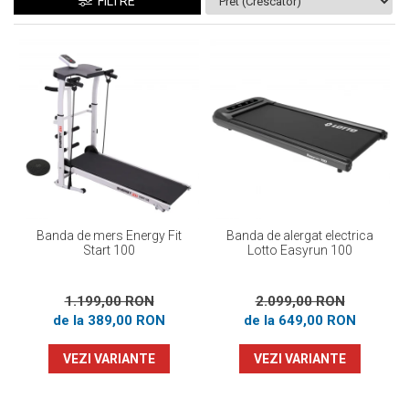
Prosoape
FILTRE
Accesorii inot
Genti si rucsacuri
Tricouri, pantaloni, bluze
Costume profesionale inot
Banda de mers Energy Fit
Banda de alergat electrica
Start 100
Lotto Easyrun 100
1.199,00 RON
2.099,00 RON
de la 389,00 RON
de la 649,00 RON
VEZI VARIANTE
VEZI VARIANTE