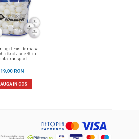
mingii tenis de masa
hildkrot Jade 40+ in
anta transport
219,00 RON
AUGA IN COS