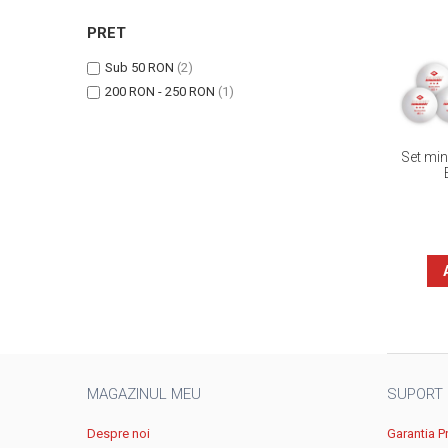
PRET
Sub 50 RON
(2)
200 RON - 250 RON
(1)
Set min
MAGAZINUL MEU
SUPORT
Despre noi
Garantia P