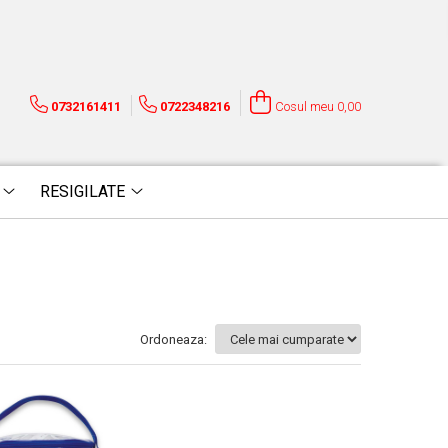
0732161411
0722348216
Cosul meu
0,00
RESIGILATE
Ordoneaza: