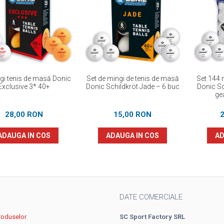
gi tenis de masă Donic
Set de mingi de tenis de masă
Set 144 
Exclusive 3* 40+
Donic Schildkröt Jade – 6 buc
Donic Sc
ge
28,00 RON
15,00 RON
ADAUGA IN COS
ADAUGA IN COS
AD
DATE COMERCIALE
roduselor
SC Sport Factory SRL