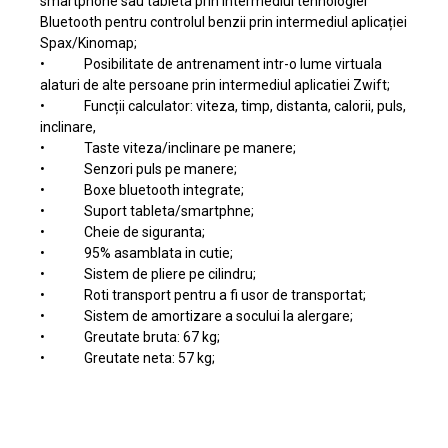
smartphone sau tableta prin intermediul tehnologiei
Bluetooth pentru controlul benzii prin intermediul aplicației
Spax/Kinomap;
• Posibilitate de antrenament intr-o lume virtuala
alaturi de alte persoane prin intermediul aplicatiei Zwift;
• Funcții calculator: viteza, timp, distanta, calorii, puls,
inclinare,
• Taste viteza/inclinare pe manere;
• Senzori puls pe manere;
• Boxe bluetooth integrate;
• Suport tableta/smartphne;
• Cheie de siguranta;
• 95% asamblata in cutie;
• Sistem de pliere pe cilindru;
• Roti transport pentru a fi usor de transportat;
• Sistem de amortizare a socului la alergare;
• Greutate bruta: 67 kg;
• Greutate neta: 57 kg;