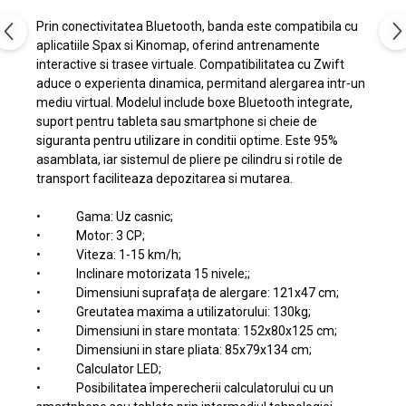
Prin conectivitatea Bluetooth, banda este compatibila cu
aplicatiile Spax si Kinomap, oferind antrenamente
interactive si trasee virtuale. Compatibilitatea cu Zwift
aduce o experienta dinamica, permitand alergarea intr-un
mediu virtual. Modelul include boxe Bluetooth integrate,
suport pentru tableta sau smartphone si cheie de
siguranta pentru utilizare in conditii optime. Este 95%
asamblata, iar sistemul de pliere pe cilindru si rotile de
transport faciliteaza depozitarea si mutarea.
• Gama: Uz casnic;
• Motor: 3 CP;
• Viteza: 1-15 km/h;
• Inclinare motorizata 15 nivele;;
• Dimensiuni suprafața de alergare: 121x47 cm;
• Greutatea maxima a utilizatorului: 130kg;
• Dimensiuni in stare montata: 152x80x125 cm;
• Dimensiuni in stare pliata: 85x79x134 cm;
• Calculator LED;
• Posibilitatea împerecherii calculatorului cu un