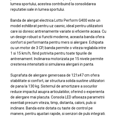
lumea sportului, acestea contribuind la consolidarea
reputatiei sale in lumea sportului.
Banda de alergat electrica Lotto Perform G400 este un
model echilibrat pentru uz casnic, ideal pentru utilizatorii
care isi doresc antrenamente variate si eficiente acasa. Cu
un design robust si functii moderne, aceasta banda ofera
confort si performanta pentru mers si alergare. Echipata
cu un motor de 3 CP, banda permite o viteza reglabila intre
1 si 15 km/h, fiind potrivita pentru toate tipurile de
antrenament. Inclinarea motorizata pe 15 nivele permite
cresterea intensitatii si simularea alergarii in panta.
Suprafata de alergare generoasa de 121x47 cm ofera
stabilitate si confort, iar structura solida sustine utilizatori
de pana la 130 kg. Sistemul de amortizare a socurilor
reduce impactul asupra articulatiilor, oferind o experienta
de alergare mai placuta. Consola LED afiseaza parametrii
esentiali precum viteza, timp, distanta, calorii, puls si
inclinare. Banda este dotata cu taste de control pe
manere, pentru ajustari rapide, si senzori de puls integrati.