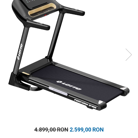
Prosoape
Accesorii inot
Genti si rucsacuri
Tricouri, pantaloni, bluze
Costume profesionale inot
4.899,00 RON
2.599,00 RON