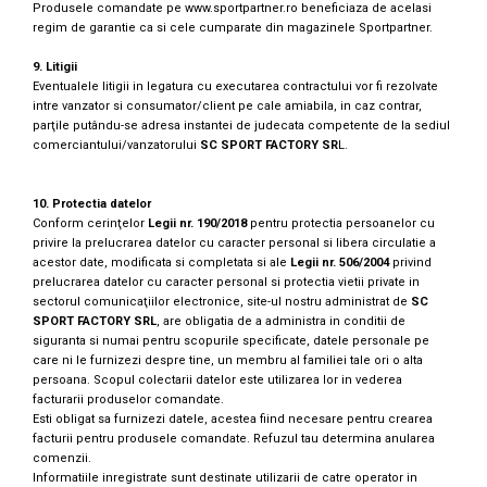
Produsele comandate pe
www.sportpartner.ro
beneficiaza de acelasi
regim de garantie ca si cele cumparate din magazinele Sportpartner.
9. Litigii
Eventualele litigii in legatura cu executarea contractului vor fi rezolvate
intre vanzator si consumator/client pe cale amiabila, in caz contrar,
parţile putându-se adresa instantei de judecata competente de la sediul
comerciantului/vanzatorului
SC SPORT FACTORY SR
L.
10. Protectia datelor
Conform cerinţelor
Legii nr. 190/2018
pentru protectia persoanelor cu
privire la prelucrarea datelor cu caracter personal si libera circulatie a
acestor date, modificata si completata si ale
Legii nr. 506/2004
privind
prelucrarea datelor cu caracter personal si protectia vietii private in
sectorul comunicaţiilor electronice, site-ul nostru administrat de
SC
SPORT FACTORY SRL
, are obligatia de a administra in conditii de
siguranta si numai pentru scopurile specificate, datele personale pe
care ni le furnizezi despre tine, un membru al familiei tale ori o alta
persoana. Scopul colectarii datelor este utilizarea lor in vederea
facturarii produselor comandate.
Esti obligat sa furnizezi datele, acestea fiind necesare pentru crearea
facturii pentru produsele comandate. Refuzul tau determina anularea
comenzii.
Informatiile inregistrate sunt destinate utilizarii de catre operator in