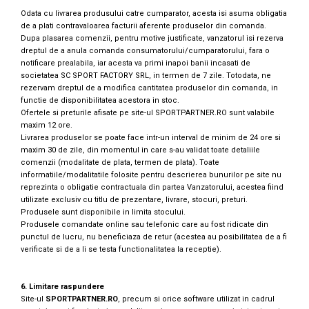
Odata cu livrarea produsului catre cumparator, acesta isi asuma obligatia
de a plati contravaloarea facturii aferente produselor din comanda.
Dupa plasarea comenzii, pentru motive justificate, vanzatorul isi rezerva
dreptul de a anula comanda consumatorului/cumparatorului, fara o
notificare prealabila, iar acesta va primi inapoi banii incasati de
societatea SC SPORT FACTORY SRL, in termen de 7 zile. Totodata, ne
rezervam dreptul de a modifica cantitatea produselor din comanda, in
functie de disponibilitatea acestora in stoc.
Ofertele si preturile afisate pe site-ul SPORTPARTNER.RO sunt valabile
maxim 12 ore.
Livrarea produselor se poate face intr-un interval de minim de 24 ore si
maxim 30 de zile, din momentul in care s-au validat toate detaliile
comenzii (modalitate de plata, termen de plata). Toate
informatiile/modalitatile folosite pentru descrierea bunurilor pe site nu
reprezinta o obligatie contractuala din partea Vanzatorului, acestea fiind
utilizate exclusiv cu titlu de prezentare, livrare, stocuri, preturi.
Produsele sunt disponibile in limita stocului.
Produsele comandate online sau telefonic care au fost ridicate din
punctul de lucru, nu beneficiaza de retur (acestea au posibilitatea de a fi
verificate si de a li se testa functionalitatea la receptie).
6. Limitare raspundere
Site-ul
SPORTPARTNER.RO
, precum si orice software utilizat in cadrul