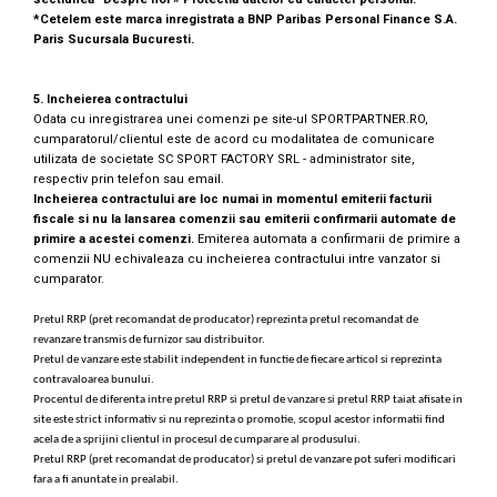
*Cetelem este marca inregistrata a BNP Paribas Personal Finance S.A.
Paris Sucursala Bucuresti.
5. Incheierea contractului
Odata cu inregistrarea unei comenzi pe site-ul SPORTPARTNER.RO,
cumparatorul/clientul este de acord cu modalitatea de comunicare
utilizata de societate SC SPORT FACTORY SRL - administrator site,
respectiv prin telefon sau email.
Incheierea contractului are loc numai in momentul emiterii facturii
fiscale si nu la lansarea comenzii sau emiterii confirmarii automate de
primire a acestei comenzi.
Emiterea automata a confirmarii de primire a
comenzii NU echivaleaza cu incheierea contractului intre vanzator si
cumparator.
Pretul RRP (pret recomandat de producator) reprezinta pretul recomandat de
revanzare transmis de furnizor sau distribuitor.
Pretul de vanzare este stabilit independent in functie de fiecare articol si reprezinta
contravaloarea bunului.
Procentul de diferenta intre pretul RRP si pretul de vanzare si pretul RRP taiat afisate in
site este strict informativ si nu reprezinta o promotie, scopul acestor informatii find
acela de a sprijini clientul in procesul de cumparare al produsului.
Pretul RRP (pret recomandat de producator) si pretul de vanzare pot suferi modificari
fara a fi anuntate in prealabil.