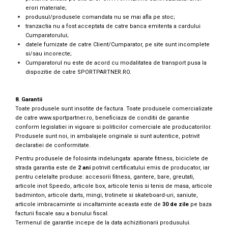
erori materiale;
produsul/produsele comandata nu se mai afla pe stoc;
tranzactia nu a fost acceptata de catre banca emitenta a cardului
Cumparatorului;
datele furnizate de catre Client/Cumparator, pe site sunt incomplete
si/sau incorecte;
Cumparatorul nu este de acord cu modalitatea de transport pusa la
dispozitie de catre SPORTPARTNER.RO.
8. Garantii
Toate produsele sunt insotite de factura. Toate produsele comercializate
de catre
www.sportpartner.ro
, beneficiaza de conditii de garantie
conform legislatiei in vigoare si politicilor comerciale ale producatorilor.
Produsele sunt noi, in ambalajele originale si sunt autentice, potrivit
declaratiei de conformitate.
Pentru produsele de folosinta indelungata: aparate fitness, biciclete de
strada garantia este de
2 ani
potrivit certificatului emis de producator, iar
pentru celelalte produse: accesorii fitness, gantere, bare, greutati,
articole inot Speedo, articole box, articole tenis si tenis de masa, articole
badminton, articole darts, mingi, trotinete si skateboard-uri, saniute,
articole imbracaminte si incaltaminte aceasta este de
30 de zile
pe baza
facturii fiscale sau a bonului fiscal.
Termenul de garantie incepe de la data achizitionarii produsului.