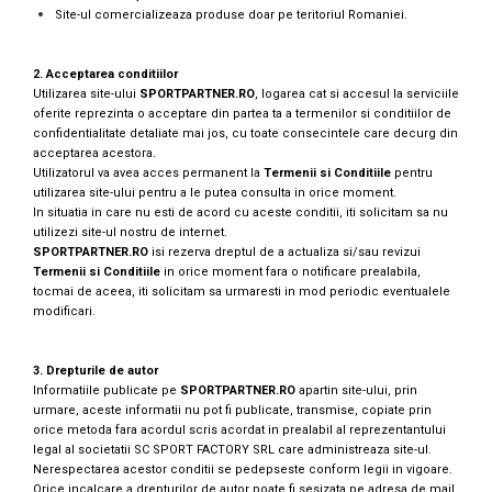
Prosoape
Site-ul comercializeaza produse doar pe teritoriul Romaniei.
Accesorii inot
Genti si rucsacuri
2. Acceptarea conditiilor
Utilizarea site-ului
SPORTPARTNER.RO
, logarea cat si accesul la serviciile
Tricouri, pantaloni, bluze
oferite reprezinta o acceptare din partea ta a termenilor si conditiilor de
confidentialitate detaliate mai jos, cu toate consecintele care decurg din
Costume profesionale inot
acceptarea acestora.
Utilizatorul va avea acces permanent la
Termenii si Conditiile
pentru
utilizarea site-ului pentru a le putea consulta in orice moment.
In situatia in care nu esti de acord cu aceste conditii, iti solicitam sa nu
utilizezi site-ul nostru de internet.
SPORTPARTNER.RO
isi rezerva dreptul de a actualiza si/sau revizui
Termenii si Conditiile
in orice moment fara o notificare prealabila,
tocmai de aceea, iti solicitam sa urmaresti in mod periodic eventualele
modificari.
3. Drepturile de autor
Informatiile publicate pe
SPORTPARTNER.RO
apartin site-ului, prin
urmare, aceste informatii nu pot fi publicate, transmise, copiate prin
orice metoda fara acordul scris acordat in prealabil al reprezentantului
legal al societatii SC SPORT FACTORY SRL care administreaza site-ul.
Nerespectarea acestor conditii se pedepseste conform legii in vigoare.
Orice incalcare a drepturilor de autor poate fi sesizata pe adresa de mail