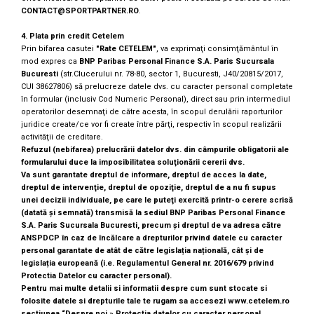
CONTACT@SPORTPARTNER.RO
.
4. Plata prin credit Cetelem
Prin bifarea casutei
"Rate CETELEM"
, va exprimaţi consimţământul în
mod expres ca
BNP Paribas Personal Finance S.A.
Paris Sucursala
Bucuresti
(str.Clucerului nr. 78-80, sector 1, Bucuresti, J40/20815/2017,
CUI 38627806) să prelucreze datele dvs. cu caracter personal completate
în formular (inclusiv Cod Numeric Personal), direct sau prin intermediul
operatorilor desemnaţi de către acesta, în scopul derulării raporturilor
juridice create/ce vor fi create între părţi, respectiv în scopul realizării
activităţii de creditare.
Refuzul (nebifarea) prelucrării datelor dvs. din câmpurile obligatorii ale
formularului duce la imposibilitatea soluţionării cererii dvs.
Va sunt garantate dreptul de informare, dreptul de acces la date,
dreptul de intervenţie, dreptul de opoziţie, dreptul de a nu fi supus
unei decizii individuale, pe care le puteţi exercită printr-o cerere scrisă
(datată şi semnată) transmisă la sediul BNP Paribas Personal Finance
S.A. Paris Sucursala Bucuresti, precum şi dreptul de va adresa către
ANSPDCP în caz de încălcare a drepturilor privind datele cu caracter
personal garantate de atât de către legislația națională, cât și de
legislația europeană (i.e. Regulamentul General nr. 2016/679 privind
Protectia Datelor cu caracter personal).
Pentru mai multe detalii si informatii despre cum sunt stocate si
folosite datele si drepturile tale te rugam sa accesezi
www.cetelem.ro
sectiunea “Despre noi » Protectia datelor cu caracter personal.