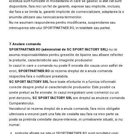
acestuia sunt furnizate in modalitarea in care se gasesc si atat cat sunt
disponibile, fara nici un fel de garantii, exprese sau implicite, inclusiv,
dar fara a se limita la, garantii implicite de comercializare, adaptarea la o
anumita utilizare sau neincalcarea termenilor.
Nu ne asumam raspunderea pentru modificarea, suspendarea sau
intreruperea site-ului SPORTPARTNER.RO, in totalitate sau partial.
7. Anulare comanda
SPORTPARTNER.RO (administrat de SC SPORT FACTORY SRL)
nu isi
asuma responsabilitatea pentru greselile de tiparire sau afisare referitor
la preturile, caracteristicile sau imaginile produselor.
In cazul in care o comanda nu poate fi onorata din cauza unor astfel de
erori,
SPORTPARTNER.RO
isi rezerva dreptul de a anula comanda
respectiva fara o notificare prealabila.
SC SPORT FACTORY SRL
face toate eforturile in a furniza informatii
corecte despre pretul si caracteristicile produselor. Este posibil ca
unele preturi sa fie eronate. In cazul inregistrarii unei comenzi cu un
pret derizoriu,
SC SPORT FACTORY SRL
are dreptul sa anuleze comanda
Cumparatorului.
Vanzatorul isi rezerva dreptul de a anula comanda, fara nicio obligatie
ulterioara a vreunei parti una fata de cealalta sau fara ca vreo parte sa
poata sa pretinda celeilalte daune-interese, in urmatoarele situatii, si nu
numai:
preturile afisate pe site-ul SPORTPARTNER.RO sunt rezultatul unei