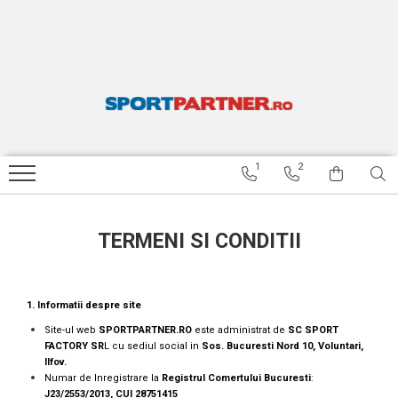
APARATE FITNESS
ACCESORII FITNESS SI GREUTATI
ARTICOLE INOT SPEEDO
TENIS DE MASA
RESIGILATE
Benzi de alergat
Bare si discuri
Ochelari inot
Palete de tenis de masa
BENZI DE ALERGARE RESIGILATE
Biciclete fitness
Gantere
Casti inot
Mingi tenis de masa
BICICLETE FITNESS RESIGILATE
Aparate multifunctionale
Costume de baie baieti
BICICLETE STRADA RESIGILATE
1
2
Costume de baie fete
ARTICOLE INOT SPEEDO
RESIGILATE
Costume de baie barbati
APARATE MULTIFUNCTIONALE
Costume de baie femei
TERMENI SI CONDITII
RESIGILATE
Sorturi inot
Papuci
1. Informatii despre site
Palmare inot
Site-ul web
SPORTPARTNER.RO
este administrat de
SC SPORT
Labe inot
FACTORY SR
L cu sediul social in
Sos. Bucuresti Nord 10, Voluntari,
Ilfov.
Plute inot
Numar de Inregistrare la
Registrul Comertului Bucuresti
:
J23/2553/2013, CUI 28751415