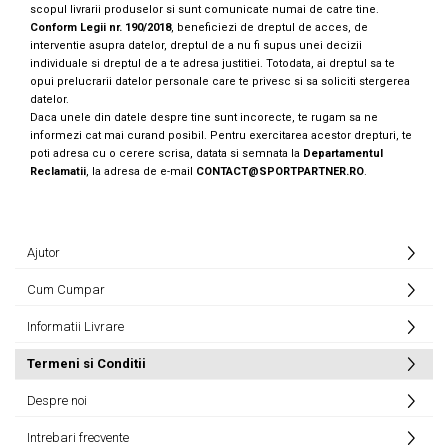
scopul livrarii produselor si sunt comunicate numai de catre tine.
Conform Legii nr. 190/2018
, beneficiezi de dreptul de acces, de
interventie asupra datelor, dreptul de a nu fi supus unei decizii
individuale si dreptul de a te adresa justitiei. Totodata, ai dreptul sa te
opui prelucrarii datelor personale care te privesc si sa soliciti stergerea
datelor.
Daca unele din datele despre tine sunt incorecte, te rugam sa ne
informezi cat mai curand posibil. Pentru exercitarea acestor drepturi, te
poti adresa cu o cerere scrisa, datata si semnata la
Departamentul
Reclamatii
, la adresa de e-mail
CONTACT@SPORTPARTNER.RO
.
Ajutor
Cum Cumpar
Informatii Livrare
Termeni si Conditii
Despre noi
Intrebari frecvente