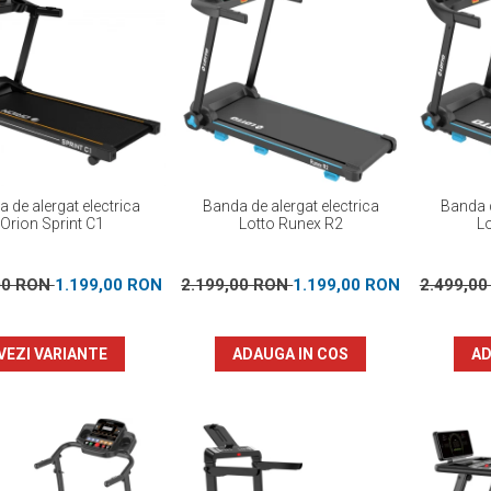
 de alergat electrica
Banda de alergat electrica
Banda d
Orion Sprint C1
Lotto Runex R2
L
00 RON
1.199,00 RON
2.199,00 RON
1.199,00 RON
2.499,0
VEZI VARIANTE
ADAUGA IN COS
AD