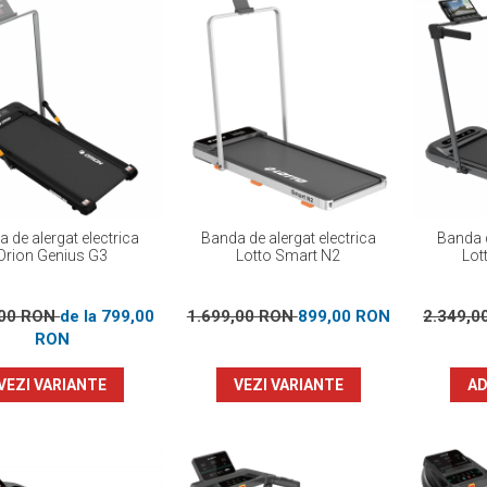
 de alergat electrica
Banda de alergat electrica
Banda d
Orion Genius G3
Lotto Smart N2
Lot
,00 RON
de la 799,00
1.699,00 RON
899,00 RON
2.349,
RON
VEZI VARIANTE
VEZI VARIANTE
AD