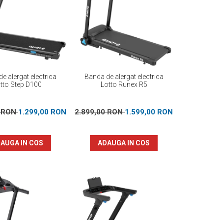
e alergat electrica
Banda de alergat electrica
tto Step D100
Lotto Runex R5
0 RON
1.299,00 RON
2.899,00 RON
1.599,00 RON
AUGA IN COS
ADAUGA IN COS