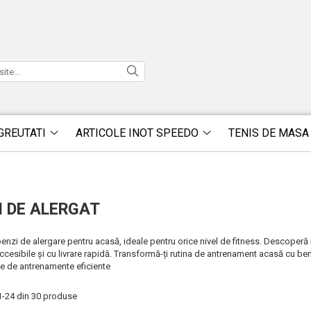
GREUTATI
ARTICOLE INOT SPEEDO
TENIS DE MASA
I DE ALERGAT
nzi de alergare pentru acasă, ideale pentru orice nivel de fitness. Descoperă m
 accesibile și cu livrare rapidă. Transformă-ți rutina de antrenament acasă cu be
te de antrenamente eficiente
1-
24
din
30
produse