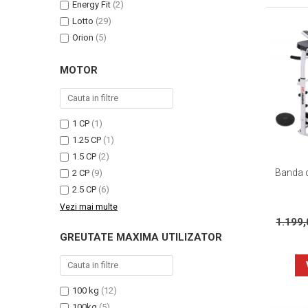
Energy Fit
(2)
Lotto
(29)
Orion
(5)
MOTOR
1 CP
(1)
1.25 CP
(1)
1.5 CP
(2)
Banda d
2 CP
(9)
2.5 CP
(6)
Vezi mai multe
1.199
GREUTATE MAXIMA UTILIZATOR
100 kg
(12)
100kg
(5)