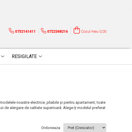
0732161411
0722348216
Cosul meu
0,00
RESIGILATE
odelele noastre electrice, pliabile și pentru apartament, toate
nzi de alergare de calitate superioară. Alege-ți modelul preferat
Ordoneaza: