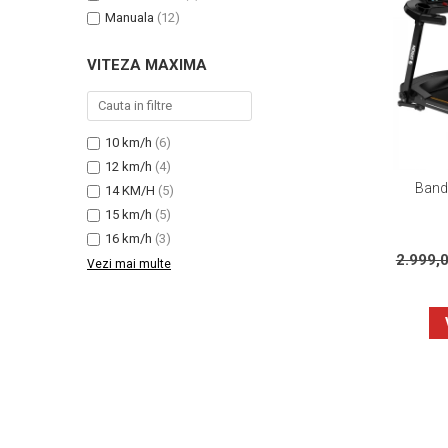
Manuala
(12)
VITEZA MAXIMA
10 km/h
(6)
12 km/h
(4)
Banda
14 KM/H
(5)
15 km/h
(5)
16 km/h
(3)
2.999,
Vezi mai multe