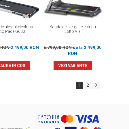
e alergat electrica
Banda de alergat electrica
tto Pace G600
Lotto Via
0 RON
2.499,00 RON
5.799,00 RON
de la 2.499,00
RON
AUGA IN COS
VEZI VARIANTE
1
2