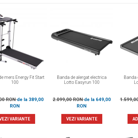
e mers Energy Fit Start
Banda de alergat electrica
Banda d
100
Lotto Easyrun 100
L
,00 RON
de la 389,00
2.099,00 RON
de la 649,00
1.599,
RON
RON
VEZI VARIANTE
VEZI VARIANTE
AD