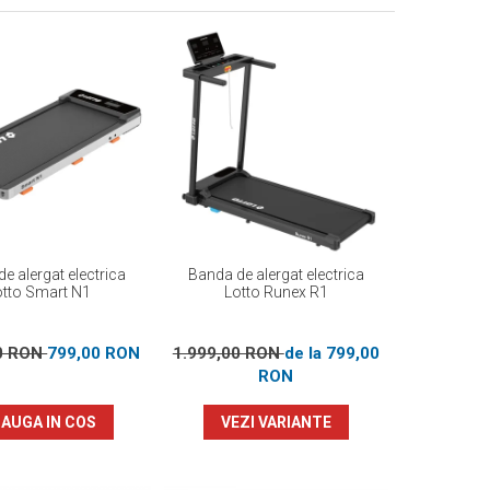
e alergat electrica
Banda de alergat electrica
otto Smart N1
Lotto Runex R1
00 RON
799,00 RON
1.999,00 RON
de la 799,00
RON
AUGA IN COS
VEZI VARIANTE