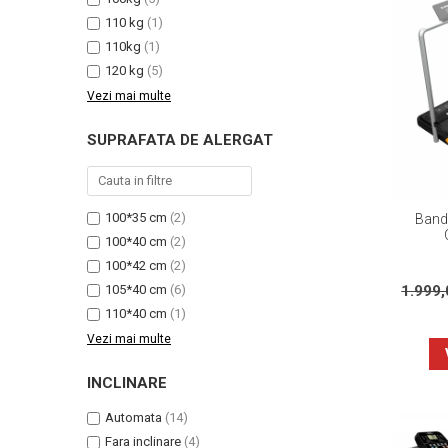
110 kg
(1)
110kg
(1)
120 kg
(5)
Vezi mai multe
SUPRAFATA DE ALERGAT
100*35 cm
(2)
Banda
100*40 cm
(2)
100*42 cm
(2)
105*40 cm
(6)
1.999
110*40 cm
(1)
Vezi mai multe
INCLINARE
Automata
(14)
Fara inclinare
(4)