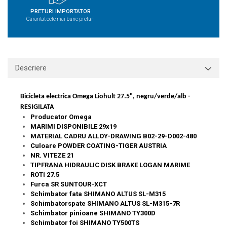
PRETURI IMPORTATOR
Garantat cele mai bune preturi
Descriere
Bicicleta electrica Omega Liohult 27.5", negru/verde/alb -
RESIGILATA
Producator Omega
MARIMI DISPONIBILE 29x19
MATERIAL CADRU ALLOY-DRAWING B02-29-D002-480
Culoare POWDER COATING-TIGER AUSTRIA
NR. VITEZE 21
TIPFRANA HIDRAULIC DISK BRAKE LOGAN MARIME
ROTI 27.5
Furca SR SUNTOUR-XCT
Schimbator fata SHIMANO ALTUS SL-M315
Schimbatorspate SHIMANO ALTUS SL-M315-7R
Schimbator pinioane SHIMANO TY300D
Schimbator foi SHIMANO TY500TS