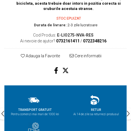
bicicleta, acesta trebuie doar intors in pozitia corecta si
sruburile acestuia stranse.
STOC EPUIZAT
Durata de livrare:
2-3 zile lucratoare
Cod Produs:
E-LIO275-NVA-RES
Ai nevoie de ajutor?
0732161411
/
0722348216
Adauga la Favorite
Cere informatii
TRANSPORT GRATUIT
RETUR
Pentru comenzi mai mari de 1000 lei
Ai 14 de zile sa returnezi produsul