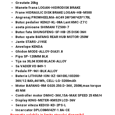
Greutate 20kg
Manete frana LOGAN-HIDRODISK BRAKE
Frane HIDRAULIC DISK BRAKE LOGAN-HB-M500
Angrenaj PROWHEELMA-AC49 24t*34t*42t*170L
Butuc pedalier KENLY-KL-08A Lant KMC-Z7 C
aseta pinioane SHIMANI TZ500-7
Butuc fata SHUNGFENG-SF-HB-25 DISK-36H
Butuc spate BAFANG REAR HUB MOTOR-250W
Jante STARS-J19SE
Anvelope KENDA
Ghidon MODE-ALLOY-DIA31.8
Pipa SP-120MM BLK
Tija sa 30,04 X300 BLACK-ALLOY
Sa VADER VD 849-1
Pedale FP-961-BLK ALLOY
Baterie LITHIUM-ION-XZ-0410XL103200-
36V/12.8Ah,461Wh, CELL-LG-3200mAh
Motor BAFANG-RM G020.250.D-36V, 250W,max torque
45 NM
Controller motor DMHC-36V,15A-MAX SPEED 25 KM/H
Display KING-METER-KM529 LCD-36V
Senzor viteza KEDISI-KD-2PS-L
Incarcator DPLC084V42Y-1.8A-CE
Promotie valabila in limita stocului disponibil.