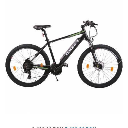
Prosoape
Accesorii inot
Genti si rucsacuri
Tricouri, pantaloni, bluze
Costume profesionale inot