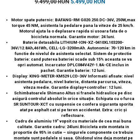
9.499,00 RON
5.499,00 RON
Motor spate puternic: BAFANG-RM G020.250.DC-36V, 250W,max
torque 45 NM, asistenta la pedalare pana la viteze de 25 km/h.
Motorul ajuta la o deplasare rapida si usoara fata de o
bicicleta normala. Garantie motor: 24 luni.
Baterie detasabila LITHIUM-ION-XZ-0410XL103200-
36V/12.8Ah,461Wh, CELL-LG-3200mAh. Autonomie: 70-120 km in
functie de nivelul de asistenta selectat. Sistem de protectie
baterie: cand puterea bateriei scade sub 15% aceasta se va
opri automat. Incarcator DPLC084V42Y-1.8A-CE inclus in
pachet. Garantie baterie: 12 luni.
Display: KING-METER-KM529 LCD-36V Informatii afisate: nivel
asistenta pedalare, nivel baterie, distanta parcursa, viteza,
viteza medie. Garantie display+controller: 12 luni.
Schimbatoarele Shimano Altus si franele hidraulice pe disc
asigură controlul absolut în orice situație. Echipata cu o furca
SR SUNTOUR-XCT cu suspensie ce confera siguranta sporita
atat pe asphalt cat si pe teren accidentat. Extra: cric și
reflectoare.
Cadru de aluminiu 19" vopsit cu materiale de cea mai buna
calitate. Garantie cadru: 24luni.Bicicleta este montata in
proportie de 95% in cutie – singurele componente ce trebuie
montate sunt pedalele si saua. Ghidonul vine deja montat pe