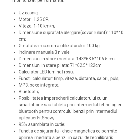
monitorizati performanta.
Uz casnic;
Motor : 1.25 CP;
Viteza: 1-10 km/h;
Dimensiune suprafata alergare(covor rulant): 110*40
cm;
Greutatea maxima a utilizatorului: 100 kg;
Inclinare manuala 3 nivele;
Dimensiuni in stare montata: 143*63.5*106.5 cm;
Dimensiuni in stare pliata: 71*62.5*122cm;
Calculator LED luminat rosu;
Functii calculator: timp, viteza, distanta, calorii, puls;
MP3, boxe integrate;
Bluetooth;
Posibilitatea imperecherii calculatorului cu un
smartphone sau tableta prin intermediul tehnologiei
bluetooth pentru controulul benzii prin intermediul
aplicatiei FitShow;
95% asamblata in cutie;
Functia de siguranta - cheie magnetica ce permite
oprirea imediata a benzii in cazul dezechilibrarii;