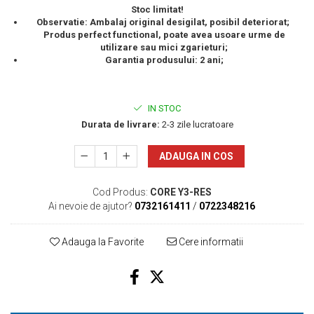
Stoc limitat!
Observatie: Ambalaj original desigilat, posibil deteriorat;
Produs perfect functional, poate avea usoare urme de
utilizare sau mici zgarieturi;
Garantia produsului: 2 ani;
IN STOC
Durata de livrare:
2-3 zile lucratoare
ADAUGA IN COS
Cod Produs:
CORE Y3-RES
Ai nevoie de ajutor?
0732161411
/
0722348216
Adauga la Favorite
Cere informatii