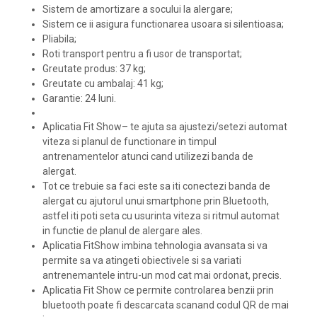
Sistem de amortizare a socului la alergare;
Sistem ce ii asigura functionarea usoara si silentioasa;
Pliabila;
Roti transport pentru a fi usor de transportat;
Greutate produs: 37 kg;
Greutate cu ambalaj: 41 kg;
Garantie: 24 luni.
Aplicatia Fit Show– te ajuta sa ajustezi/setezi automat
viteza si planul de functionare in timpul
antrenamentelor atunci cand utilizezi banda de
alergat.
Tot ce trebuie sa faci este sa iti conectezi banda de
alergat cu ajutorul unui smartphone prin Bluetooth,
astfel iti poti seta cu usurinta viteza si ritmul automat
in functie de planul de alergare ales.
Aplicatia FitShow imbina tehnologia avansata si va
permite sa va atingeti obiectivele si sa variati
antrenemantele intru-un mod cat mai ordonat, precis.
Aplicatia Fit Show ce permite controlarea benzii prin
bluetooth poate fi descarcata scanand codul QR de mai