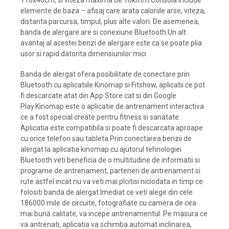
elemente de baza – afisaj care arata caloriile arse, viteza,
distanta parcursa, timpul, plus alte valori. De asemenea,
banda de alergare are si conexiune Bluetooth.Un alt
avantaj al acestei benzi de alergare este ca se poate plia
usor si rapid datorita dimensiunilor mici.
Banda de alergat ofera posibilitate de conectare prin
Bluetooth cu aplicatiile Kinomap si Fitshow, aplicatii ce pot
fi descarcate atat din App Store cat si din Google
Play.Kinomap este o aplicatie de antrenament interactiva
ce a fost special create pentru fitness si sanatate.
Aplicatia este compatibila si poate fi descarcata aproape
cu orice telefon sau tableta.Prin conectarea benzii de
alergat la aplicatia kinomap cu ajutorul tehnologiei
Bluetooth veti beneficia de o multitudine de informatii si
programe de antrenament, parteneri de antrenament si
rute astfel incat nu va veti mai plcitisi niciodata in timp ce
folositi banda de alergat.Imediat ce veti alege din cele
186000 mile de circuite, fotografiate cu camera de cea
mai bună calitate, va incepe antrenamentul. Pe masura ce
va antrenati, aplicatia va schimba automat inclinarea,