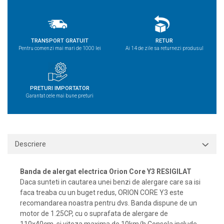
TRANSPORT GRATUIT
RETUR
Pentru comenzi mai mari de 1000 lei
Ai 14 de zile sa returnezi produsul
PRETURI IMPORTATOR
Garantat cele mai bune preturi
Descriere
Banda de alergat electrica Orion Core Y3 RESIGILAT
Daca sunteti in cautarea unei benzi de alergare care sa isi
faca treaba cu un buget redus, ORION CORE Y3 este
recomandarea noastra pentru dvs. Banda dispune de un
motor de 1.25CP, cu o suprafata de alergare de
110x40cm, si viteza maxima de 10km/h.Consola include