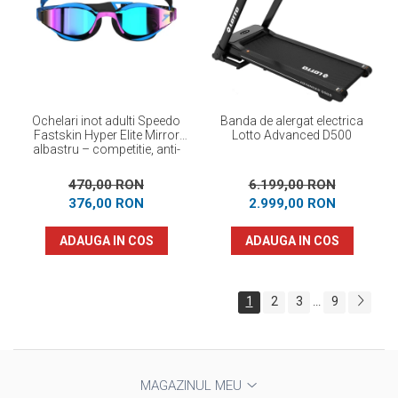
Ochelari inot adulti Speedo
Banda de alergat electrica
Fastskin Hyper Elite Mirror
Lotto Advanced D500
albastru – competitie, anti-
fog, protectie UV
470,00 RON
6.199,00 RON
376,00 RON
2.999,00 RON
ADAUGA IN COS
ADAUGA IN COS
1
2
3
9
...
MAGAZINUL MEU