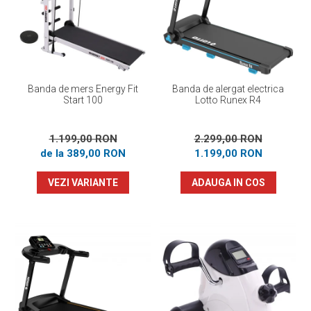
Prosoape
Accesorii inot
Genti si rucsacuri
Tricouri, pantaloni, bluze
Costume profesionale inot
Banda de mers Energy Fit
Banda de alergat electrica
Start 100
Lotto Runex R4
1.199,00 RON
2.299,00 RON
de la 389,00 RON
1.199,00 RON
VEZI VARIANTE
ADAUGA IN COS