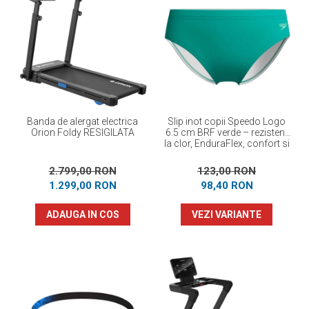
Banda de alergat electrica
Slip inot copii Speedo Logo
Orion Foldy RESIGILATA
6.5 cm BRF verde – rezistent
la clor, EnduraFlex, confort si
elasticitate
2.799,00 RON
123,00 RON
1.299,00 RON
98,40 RON
ADAUGA IN COS
VEZI VARIANTE