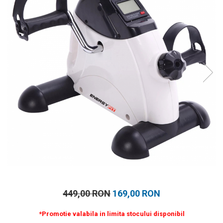
Prosoape
Accesorii inot
Genti si rucsacuri
Tricouri, pantaloni, bluze
Costume profesionale inot
449,00 RON
169,00 RON
*Promotie valabila in limita stocului disponibil