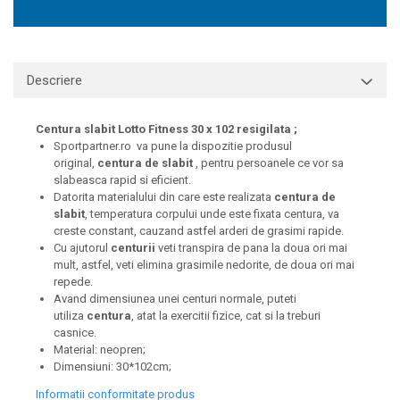
Descriere
Centura slabit Lotto Fitness 30 x 102 resigilata ;
Sportpartner.ro va pune la dispozitie produsul
original,
centura de slabit
, pentru persoanele ce vor sa
slabeasca rapid si eficient.
Datorita materialului din care este realizata
centura de
slabit
, temperatura corpului unde este fixata centura, va
creste constant, cauzand astfel arderi de grasimi rapide.
Cu ajutorul
centurii
veti transpira de pana la doua ori mai
mult, astfel, veti elimina grasimile nedorite, de doua ori mai
repede.
Avand dimensiunea unei centuri normale, puteti
utiliza
centura
, atat la exercitii fizice, cat si la treburi
casnice.
Material: neopren;
Dimensiuni: 30*102cm;
Informatii conformitate produs