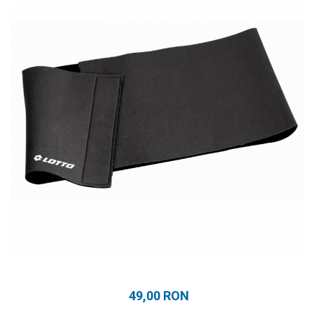
Prosoape
Accesorii inot
Genti si rucsacuri
Tricouri, pantaloni, bluze
Costume profesionale inot
49,00 RON