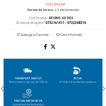
STOC EPUIZAT
Durata de livrare:
2-3 zile lucratoare
Cod Produs:
4818NS-60-RES
Ai nevoie de ajutor?
0732161411
/
0722348216
Adauga la Favorite
Cere informatii
TRANSPORT GRATUIT
RETUR
Pentru comenzi mai mari de 1000 lei
Ai 14 de zile sa returnezi produsul
PRETURI IMPORTATOR
Garantat cele mai bune preturi