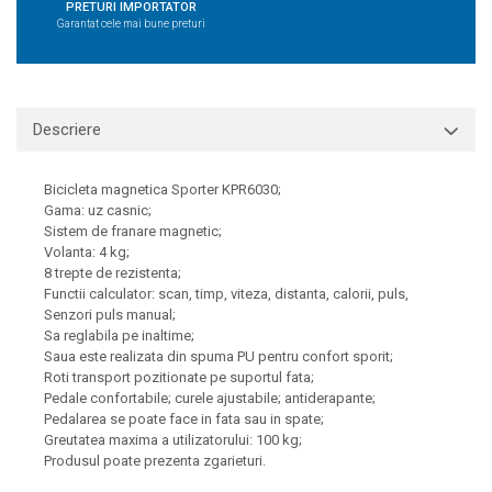
PRETURI IMPORTATOR
Garantat cele mai bune preturi
Descriere
Bicicleta magnetica Sporter KPR6030;
Gama: uz casnic;
Sistem de franare magnetic;
Volanta: 4 kg;
8 trepte de rezistenta;
Functii calculator: scan, timp, viteza, distanta, calorii, puls,
Senzori puls manual;
Sa reglabila pe inaltime;
Saua este realizata din spuma PU pentru confort sporit;
Roti transport pozitionate pe suportul fata;
Pedale confortabile; curele ajustabile; antiderapante;
Pedalarea se poate face in fata sau in spate;
Greutatea maxima a utilizatorului: 100 kg;
Produsul poate prezenta zgarieturi.