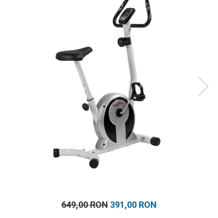
Prosoape
Accesorii inot
Genti si rucsacuri
Tricouri, pantaloni, bluze
Costume profesionale inot
649,00 RON
391,00 RON