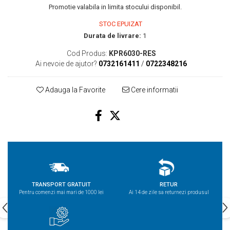
Promotie valabila in limita stocului disponibil.
STOC EPUIZAT
Durata de livrare:
1
Cod Produs:
KPR6030-RES
Ai nevoie de ajutor?
0732161411
/
0722348216
Adauga la Favorite
Cere informatii
TRANSPORT GRATUIT
RETUR
Pentru comenzi mai mari de 1000 lei
Ai 14 de zile sa returnezi produsul