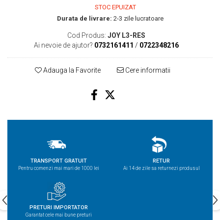
STOC EPUIZAT
Durata de livrare:
2-3 zile lucratoare
Cod Produs:
JOY L3-RES
Ai nevoie de ajutor?
0732161411
/
0722348216
Adauga la Favorite
Cere informatii
TRANSPORT GRATUIT
RETUR
Pentru comenzi mai mari de 1000 lei
Ai 14 de zile sa returnezi produsul
PRETURI IMPORTATOR
Garantat cele mai bune preturi