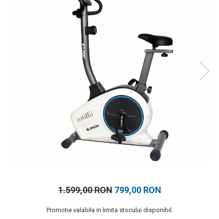
Prosoape
Accesorii inot
Genti si rucsacuri
Tricouri, pantaloni, bluze
Costume profesionale inot
1.599,00 RON
799,00 RON
Promotie valabila in limita stocului disponibil.