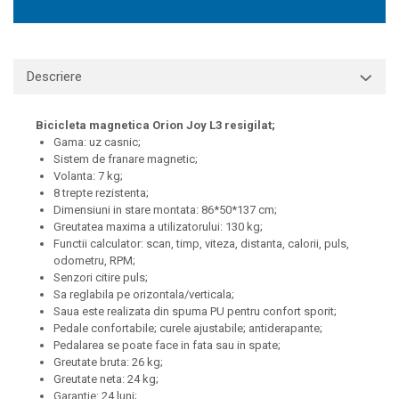
Descriere
Bicicleta magnetica Orion Joy L3 resigilat;
Gama: uz casnic;
Sistem de franare magnetic;
Volanta: 7 kg;
8 trepte rezistenta;
Dimensiuni in stare montata: 86*50*137 cm;
Greutatea maxima a utilizatorului: 130 kg;
Functii calculator: scan, timp, viteza, distanta, calorii, puls,
odometru, RPM;
Senzori citire puls;
Sa reglabila pe orizontala/verticala;
Saua este realizata din spuma PU pentru confort sporit;
Pedale confortabile; curele ajustabile; antiderapante;
Pedalarea se poate face in fata sau in spate;
Greutate bruta: 26 kg;
Greutate neta: 24 kg;
Garantie: 24 luni;