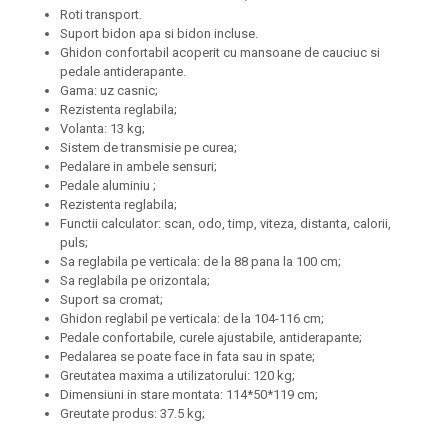
Roti transport.
Suport bidon apa si bidon incluse.
Ghidon confortabil acoperit cu mansoane de cauciuc si
pedale antiderapante.
Gama: uz casnic;
Rezistenta reglabila;
Volanta: 13 kg;
Sistem de transmisie pe curea;
Pedalare in ambele sensuri;
Pedale aluminiu ;
Rezistenta reglabila;
Functii calculator: scan, odo, timp, viteza, distanta, calorii,
puls;
Sa reglabila pe verticala: de la 88 pana la 100 cm;
Sa reglabila pe orizontala;
Suport sa cromat;
Ghidon reglabil pe verticala: de la 104-116 cm;
Pedale confortabile, curele ajustabile, antiderapante;
Pedalarea se poate face in fata sau in spate;
Greutatea maxima a utilizatorului: 120 kg;
Dimensiuni in stare montata: 114*50*119 cm;
Greutate produs: 37.5 kg;