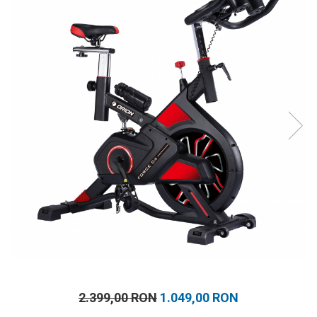
Prosoape
Accesorii inot
Genti si rucsacuri
Tricouri, pantaloni, bluze
Costume profesionale inot
2.399,00 RON
1.049,00 RON