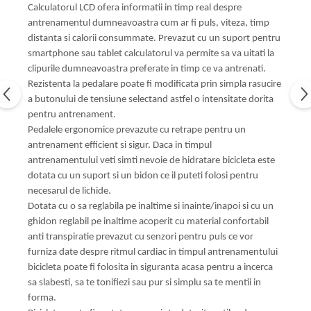
Calculatorul LCD ofera informatii in timp real despre
antrenamentul dumneavoastra cum ar fi puls, viteza, timp
distanta si calorii consummate. Prevazut cu un suport pentru
smartphone sau tablet calculatorul va permite sa va uitati la
clipurile dumneavoastra preferate in timp ce va antrenati.
Rezistenta la pedalare poate fi modificata prin simpla rasucire
a butonului de tensiune selectand astfel o intensitate dorita
pentru antrenament.
Pedalele ergonomice prevazute cu retrape pentru un
antrenament efficient si sigur. Daca in timpul
antrenamentului veti simti nevoie de hidratare bicicleta este
dotata cu un suport si un bidon ce il puteti folosi pentru
necesarul de lichide.
Dotata cu o sa reglabila pe inaltime si inainte/inapoi si cu un
ghidon reglabil pe inaltime acoperit cu material confortabil
anti transpiratie prevazut cu senzori pentru puls ce vor
furniza date despre ritmul cardiac in timpul antrenamentului
bicicleta poate fi folosita in siguranta acasa pentru a incerca
sa slabesti, sa te tonifiezi sau pur si simplu sa te mentii in
forma.