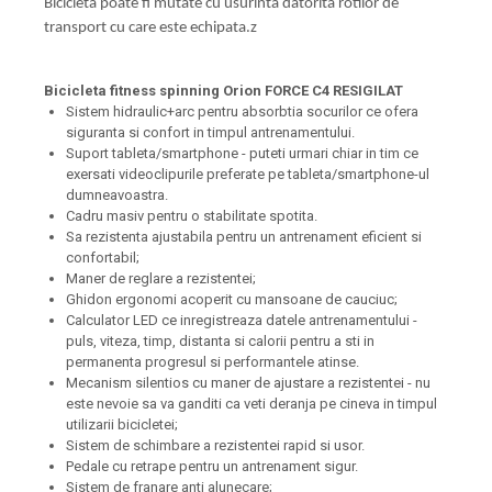
Bicicleta poate fi mutate cu usurinta datorita rotilor de
transport cu care este echipata.z
Bicicleta fitness spinning Orion FORCE C4 RESIGILAT
Sistem hidraulic+arc pentru absorbtia socurilor ce ofera
siguranta si confort in timpul antrenamentului.
Suport tableta/smartphone - puteti urmari chiar in tim ce
exersati videoclipurile preferate pe tableta/smartphone-ul
dumneavoastra.
Cadru masiv pentru o stabilitate spotita.
Sa rezistenta ajustabila pentru un antrenament eficient si
confortabil;
Maner de reglare a rezistentei;
Ghidon ergonomi acoperit cu mansoane de cauciuc;
Calculator LED ce inregistreaza datele antrenamentului -
puls, viteza, timp, distanta si calorii pentru a sti in
permanenta progresul si performantele atinse.
Mecanism silentios cu maner de ajustare a rezistentei - nu
este nevoie sa va ganditi ca veti deranja pe cineva in timpul
utilizarii bicicletei;
Sistem de schimbare a rezistentei rapid si usor.
Pedale cu retrape pentru un antrenament sigur.
Sistem de franare anti alunecare;