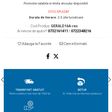
Promotie valabila in limita stocului disponibil.
STOC EPUIZAT
Durata de livrare:
2-3 zile lucratoare
Cod Produs:
GERALD16A-res
Ai nevoie de ajutor?
0732161411
/
0722348216
Adauga la Favorite
Cere informatii
TRANSPORT GRATUIT
RETUR
Pentru comenzi mai mari de 1000 lei
Ai 14 de zile sa returnezi produsul