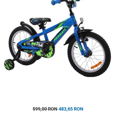
Prosoape
Accesorii inot
Genti si rucsacuri
Tricouri, pantaloni, bluze
Costume profesionale inot
599,00 RON
483,65 RON