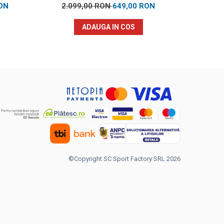
ON
2.099,00 RON
649,00 RON
3.29
ADAUGA IN COS
©Copyright SC Sport Factory SRL 2026