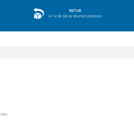
RETUR
Ai 14 de zile sa returnezi produsul
inare;