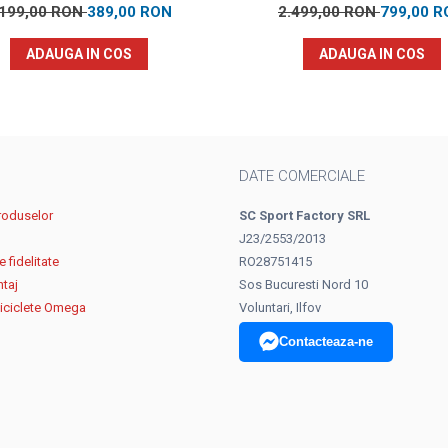
.199,00 RON
389,00 RON
2.499,00 RON
799,00 R
ADAUGA IN COS
ADAUGA IN COS
DATE COMERCIALE
roduselor
SC Sport Factory SRL
J23/2553/2013
 fidelitate
RO28751415
ntaj
Sos Bucuresti Nord 10
biciclete Omega
Voluntari, Ilfov
Contacteaza-ne