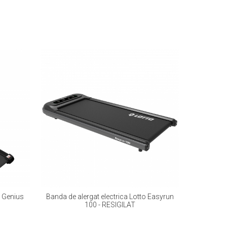
n Genius
Banda de alergat electrica Lotto Easyrun
Banda de a
100 - RESIGILAT