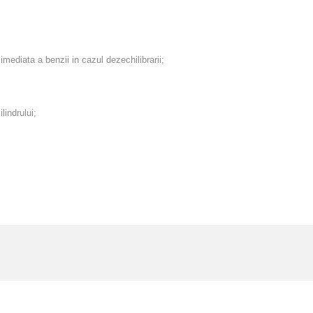
mediata a benzii in cazul dezechilibrarii;
lindrului;