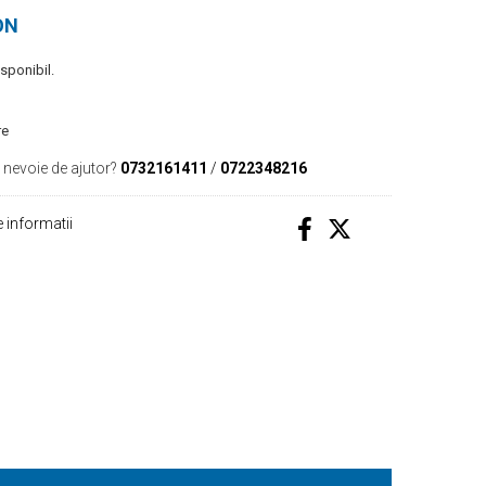
ON
isponibil.
re
 nevoie de ajutor?
0732161411
/
0722348216
 informatii