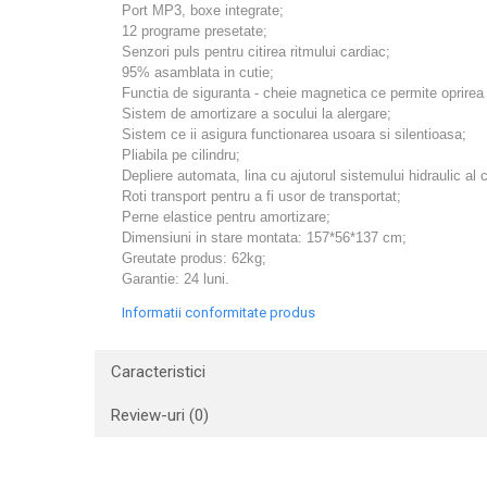
Port MP3, boxe integrate;
12 programe presetate;
Senzori puls pentru citirea ritmului cardiac;
95% asamblata in cutie;
Functia de siguranta - cheie magnetica ce permite oprirea i
Sistem de amortizare a socului la alergare;
Sistem ce ii asigura functionarea usoara si silentioasa;
Pliabila pe cilindru;
Depliere automata, lina cu ajutorul sistemului hidraulic al ci
Roti transport pentru a fi usor de transportat;
Perne elastice pentru amortizare;
Dimensiuni in stare montata: 157*56*137 cm;
Greutate produs: 62kg;
Garantie: 24 luni.
Informatii conformitate produs
Caracteristici
Review-uri
(0)