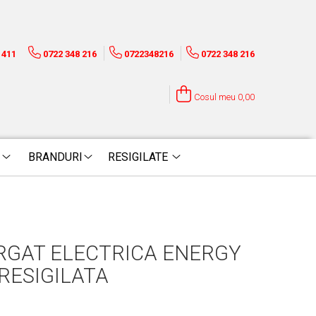
1411
0722 348 216
0722348216
0722 348 216
Cosul meu
0,00
BRANDURI
RESIGILATE
RGAT ELECTRICA ENERGY
RESIGILATA