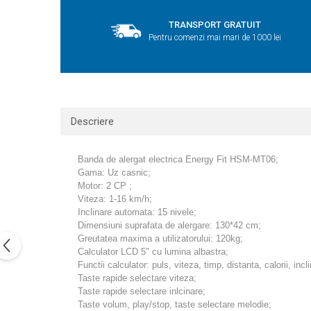
TRANSPORT GRATUIT
Pentru comenzi mai mari de 1000 lei
Descriere
Banda de alergat electrica Energy Fit HSM-MT06;
Gama: Uz casnic;
Motor: 2 CP ;
Viteza: 1-16 km/h;
Inclinare automata: 15 nivele;
Dimensiuni suprafata de alergare: 130*42 cm;
Greutatea maxima a utilizatorului: 120kg;
Calculator LCD 5" cu lumina albastra;
Functii calculator: puls, viteza, timp, distanta, calorii, incl
Taste rapide selectare viteza;
Taste rapide selectare inlcinare;
Taste volum, play/stop, taste selectare melodie;