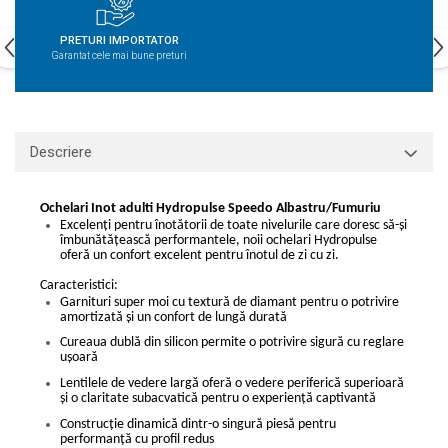
PRETURI IMPORTATOR
Garantat cele mai bune preturi
Descriere
Ochelari Inot adulti Hydropulse Speedo Albastru/Fumuriu
Excelenți pentru înotătorii de toate nivelurile care doresc să-și
îmbunătățească performantele, noii ochelari Hydropulse
oferă un confort excelent pentru înotul de zi cu zi.
Caracteristici:
Garnituri super moi cu textură de diamant pentru o potrivire
amortizată și un confort de lungă durată
Cureaua dublă din silicon permite o potrivire sigură cu reglare
ușoară
Lentilele de vedere largă oferă o vedere periferică superioară
și o claritate subacvatică pentru o experiență captivantă
Construcție dinamică dintr-o singură piesă pentru
performanță cu profil redus