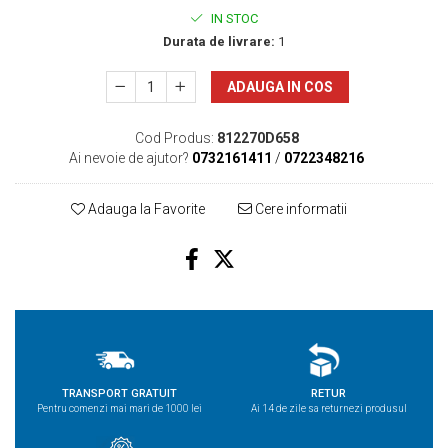
IN STOC
Durata de livrare:
1
ADAUGA IN COS
Cod Produs:
812270D658
Ai nevoie de ajutor?
0732161411
/
0722348216
Adauga la Favorite
Cere informatii
TRANSPORT GRATUIT
RETUR
Pentru comenzi mai mari de 1000 lei
Ai 14 de zile sa returnezi produsul