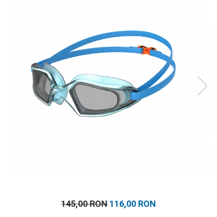
Prosoape
Accesorii inot
Genti si rucsacuri
Tricouri, pantaloni, bluze
Costume profesionale inot
145,00 RON
116,00 RON