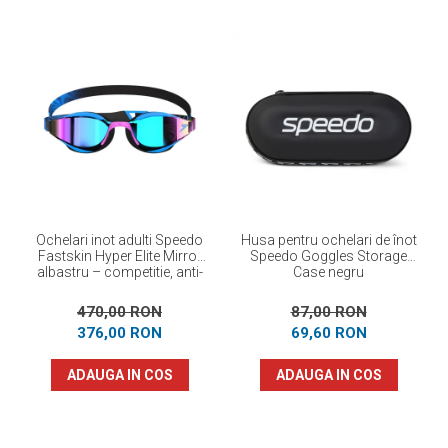
Ochelari inot adulti Speedo
Husa pentru ochelari de înot
Fastskin Hyper Elite Mirror
Speedo Goggles Storage
albastru – competitie, anti-
Case negru
fog, protectie UV
470,00 RON
87,00 RON
376,00 RON
69,60 RON
ADAUGA IN COS
ADAUGA IN COS