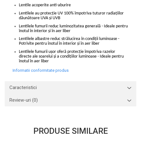
Lentile acoperite anti-aburire
Lentilele au protecție UV 100% împotriva tuturor radiațiilor
dăunătoare UVA și UVB
Lentilele fumurii reduc luminozitatea generală - Ideale pentru
înotul în interior și în aer liber
Lentilele albastre reduc strălucirea în condiții luminoase -
Potrivite pentru înotul în interior și în aer liber
Lentilele fumurii ușor oferă protecție împotriva razelor
directe ale soarelui și a condițiilor luminoase - Ideale pentru
înotul în aer liber
Informatii conformitate produs
Caracteristici
Review-uri
(0)
PRODUSE SIMILARE