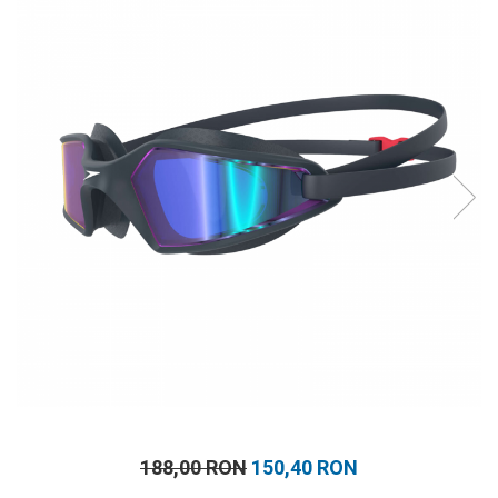
Prosoape
Accesorii inot
Genti si rucsacuri
Tricouri, pantaloni, bluze
Costume profesionale inot
188,00 RON
150,40 RON