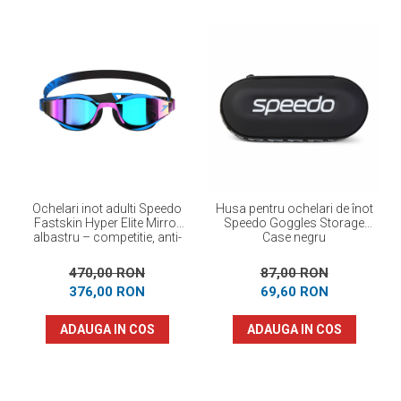
Ochelari inot adulti Speedo
Husa pentru ochelari de înot
Fastskin Hyper Elite Mirror
Speedo Goggles Storage
albastru – competitie, anti-
Case negru
fog, protectie UV
470,00 RON
87,00 RON
376,00 RON
69,60 RON
ADAUGA IN COS
ADAUGA IN COS