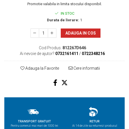
Promotie valabila in limita stocului disponibil.
IN STOC
Durata de livrare:
1
ADAUGA IN COS
Cod Produs:
812267D646
Ai nevoie de ajutor?
0732161411
/
0722348216
Adauga la Favorite
Cere informatii
TRANSPORT GRATUIT
RETUR
Pentru comenzi mai mari de 1000 lei
Ai 14 de zile sa returnezi produsul