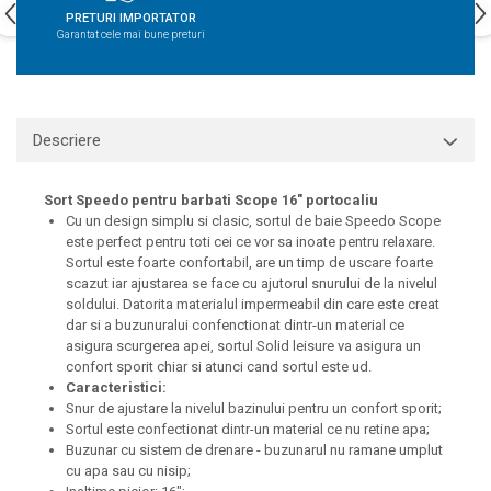
PRETURI IMPORTATOR
Garantat cele mai bune preturi
Descriere
Sort Speedo pentru barbati Scope 16" portocaliu
Cu un design simplu si clasic, sortul de baie Speedo Scope
este perfect pentru toti cei ce vor sa inoate pentru relaxare.
Sortul este foarte confortabil, are un timp de uscare foarte
scazut iar ajustarea se face cu ajutorul snurului de la nivelul
soldului. Datorita materialul impermeabil din care este creat
dar si a buzunuralui confenctionat dintr-un material ce
asigura scurgerea apei, sortul Solid leisure va asigura un
confort sporit chiar si atunci cand sortul este ud.
Caracteristici:
Snur de ajustare la nivelul bazinului pentru un confort sporit;
Sortul este confectionat dintr-un material ce nu retine apa;
Buzunar cu sistem de drenare - buzunarul nu ramane umplut
cu apa sau cu nisip;