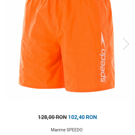
Prosoape
Accesorii inot
Genti si rucsacuri
Tricouri, pantaloni, bluze
Costume profesionale inot
128,00 RON
102,40 RON
Marime SPEEDO
: