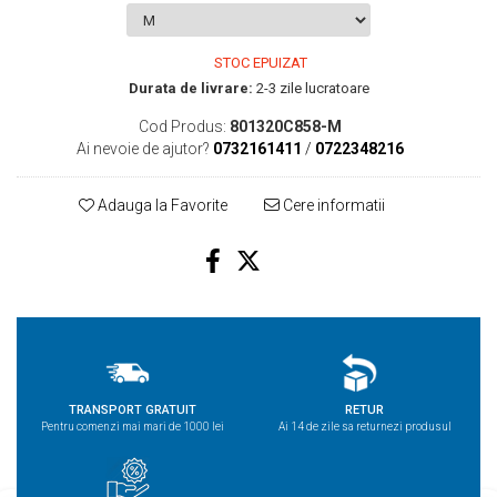
STOC EPUIZAT
Durata de livrare:
2-3 zile lucratoare
Cod Produs:
801320C858-M
Ai nevoie de ajutor?
0732161411
/
0722348216
Adauga la Favorite
Cere informatii
TRANSPORT GRATUIT
RETUR
Pentru comenzi mai mari de 1000 lei
Ai 14 de zile sa returnezi produsul