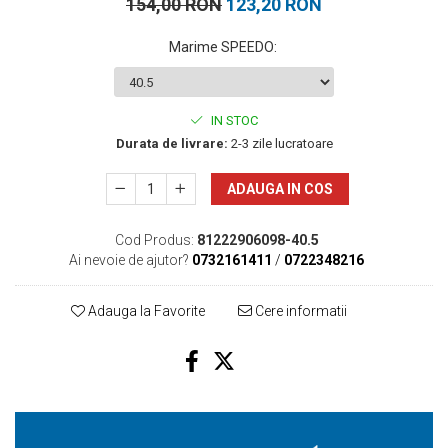
154,00 RON
123,20 RON
Marime SPEEDO
:
IN STOC
Durata de livrare:
2-3 zile lucratoare
ADAUGA IN COS
Cod Produs:
81222906098-40.5
Ai nevoie de ajutor?
0732161411
/
0722348216
Adauga la Favorite
Cere informatii