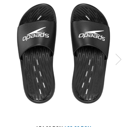
Prosoape
Accesorii inot
Genti si rucsacuri
Tricouri, pantaloni, bluze
Costume profesionale inot