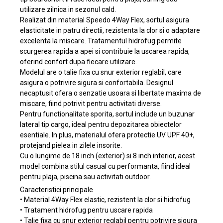
utilizare zilnica in sezonul cald.
Realizat din material Speedo 4Way Flex, sortul asigura
elasticitate in patru directii, rezistenta la clor si o adaptare
excelenta la miscare. Tratamentul hidrofug permite
scurgerea rapida a apei si contribuie la uscarea rapida,
oferind confort dupa fiecare utilizare.
Modelul are o talie fixa cu snur exterior reglabil, care
asigura o potrivire sigura si confortabila. Designul
necaptusit ofera o senzatie usoara si libertate maxima de
miscare, fiind potrivit pentru activitati diverse.
Pentru functionalitate sporita, sortul include un buzunar
lateral tip cargo, ideal pentru depozitarea obiectelor
esentiale. In plus, materialul ofera protectie UV UPF 40+,
protejand pielea in zilele insorite.
Cu o lungime de 18 inch (exterior) si 8 inch interior, acest
model combina stilul casual cu performanta, fiind ideal
pentru plaja, piscina sau activitati outdoor.
Caracteristici principale
• Material 4Way Flex elastic, rezistent la clor si hidrofug
• Tratament hidrofug pentru uscare rapida
• Talie fixa cu snur exterior reglabil pentru potrivire sigura