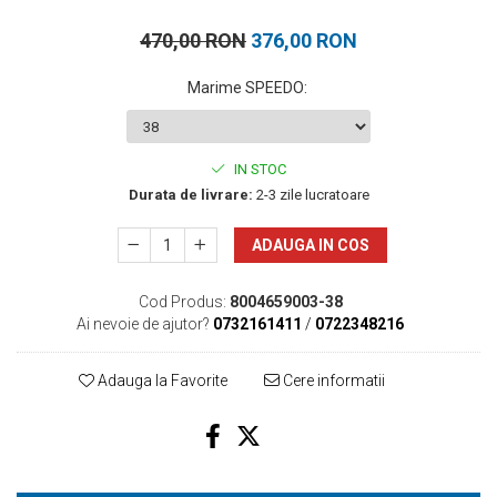
470,00 RON
376,00 RON
Marime SPEEDO
:
IN STOC
Durata de livrare:
2-3 zile lucratoare
ADAUGA IN COS
Cod Produs:
8004659003-38
Ai nevoie de ajutor?
0732161411
/
0722348216
Adauga la Favorite
Cere informatii