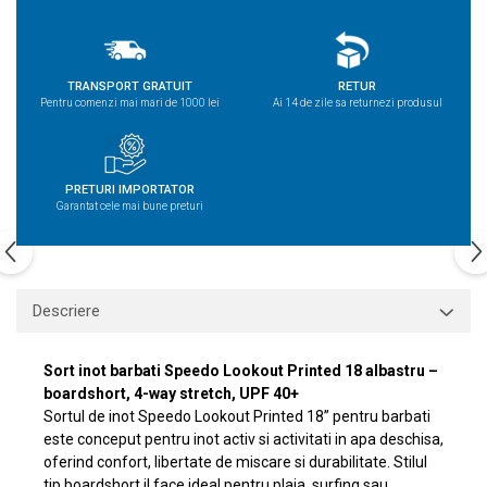
TRANSPORT GRATUIT
RETUR
Pentru comenzi mai mari de 1000 lei
Ai 14 de zile sa returnezi produsul
PRETURI IMPORTATOR
Garantat cele mai bune preturi
Descriere
Sort inot barbati Speedo Lookout Printed 18 albastru –
boardshort, 4-way stretch, UPF 40+
Sortul de inot Speedo Lookout Printed 18” pentru barbati
este conceput pentru inot activ si activitati in apa deschisa,
oferind confort, libertate de miscare si durabilitate. Stilul
tip boardshort il face ideal pentru plaja, surfing sau