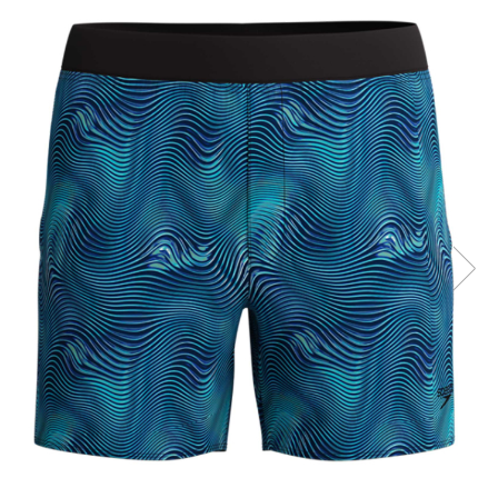
Prosoape
Accesorii inot
Genti si rucsacuri
Tricouri, pantaloni, bluze
Costume profesionale inot