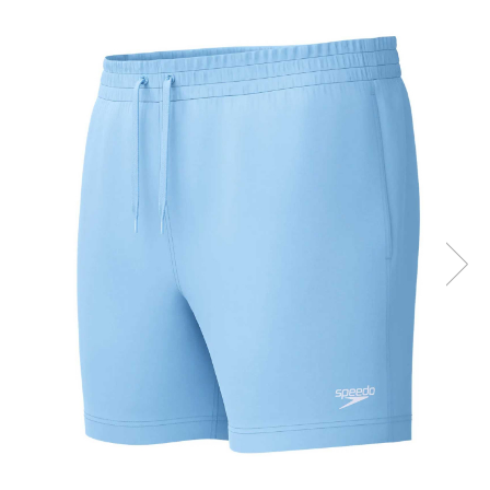
Prosoape
Accesorii inot
Genti si rucsacuri
Tricouri, pantaloni, bluze
Costume profesionale inot