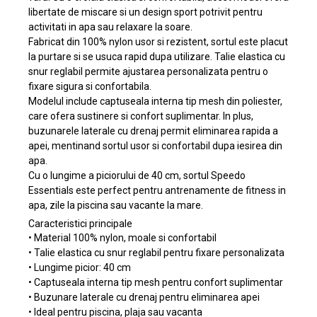
libertate de miscare si un design sport potrivit pentru
activitati in apa sau relaxare la soare.
Fabricat din 100% nylon usor si rezistent, sortul este placut
la purtare si se usuca rapid dupa utilizare. Talie elastica cu
snur reglabil permite ajustarea personalizata pentru o
fixare sigura si confortabila.
Modelul include captuseala interna tip mesh din poliester,
care ofera sustinere si confort suplimentar. In plus,
buzunarele laterale cu drenaj permit eliminarea rapida a
apei, mentinand sortul usor si confortabil dupa iesirea din
apa.
Cu o lungime a piciorului de 40 cm, sortul Speedo
Essentials este perfect pentru antrenamente de fitness in
apa, zile la piscina sau vacante la mare.
Caracteristici principale
• Material 100% nylon, moale si confortabil
• Talie elastica cu snur reglabil pentru fixare personalizata
• Lungime picior: 40 cm
• Captuseala interna tip mesh pentru confort suplimentar
• Buzunare laterale cu drenaj pentru eliminarea apei
• Ideal pentru piscina, plaja sau vacanta