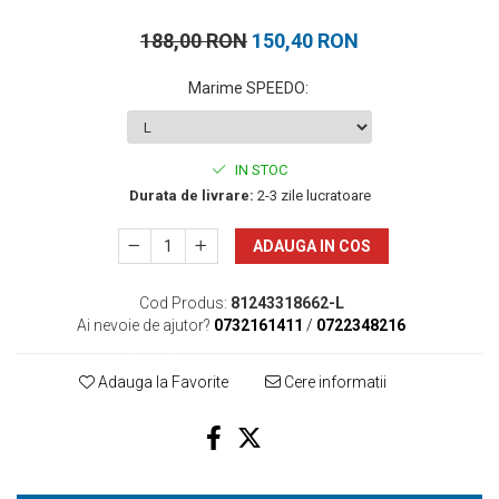
188,00 RON
150,40 RON
Marime SPEEDO
:
IN STOC
Durata de livrare:
2-3 zile lucratoare
ADAUGA IN COS
Cod Produs:
81243318662-L
Ai nevoie de ajutor?
0732161411
/
0722348216
Adauga la Favorite
Cere informatii