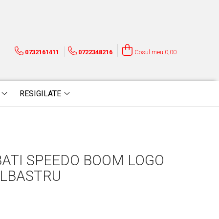
0732161411
0722348216
Cosul meu
0,00
RESIGILATE
BATI SPEEDO BOOM LOGO
ALBASTRU