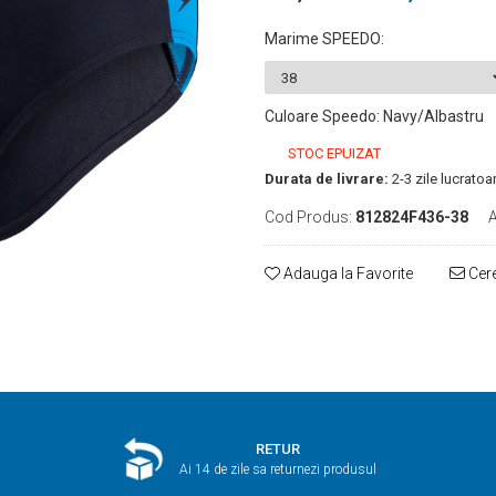
Marime SPEEDO
:
Culoare Speedo
:
Navy/Albastru
STOC EPUIZAT
Durata de livrare:
2-3 zile lucratoa
Cod Produs:
812824F436-38
A
Adauga la Favorite
Cere
RETUR
Ai 14 de zile sa returnezi produsul