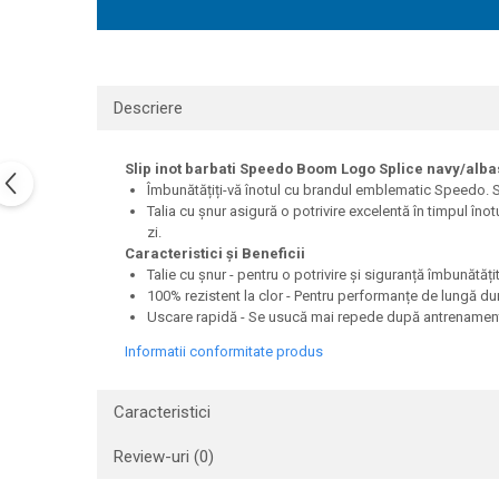
Descriere
Slip inot barbati Speedo Boom Logo Splice navy/alba
Îmbunătățiți-vă înotul cu brandul emblematic Speedo. S
Talia cu șnur asigură o potrivire excelentă în timpul în
zi.
Caracteristici și Beneficii
Talie cu șnur - pentru o potrivire și siguranță îmbunătăți
100% rezistent la clor - Pentru performanțe de lungă du
Uscare rapidă - Se usucă mai repede după antrenament
Informatii conformitate produs
Caracteristici
Review-uri
(0)