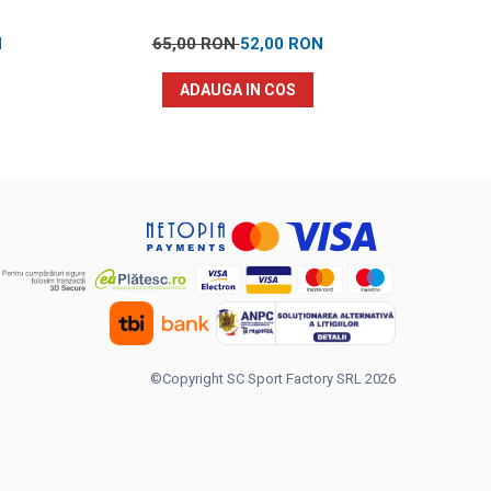
N
65,00 RON
52,00 RON
12
ADAUGA IN COS
©Copyright SC Sport Factory SRL 2026