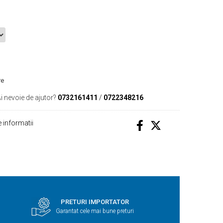
re
i nevoie de ajutor?
0732161411
/
0722348216
 informatii
PRETURI IMPORTATOR
Garantat cele mai bune preturi