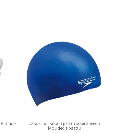
o Biofuse
Casca inot silicon pentru copii Speedo
Slip inot
Moulded albastru
verde – 