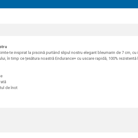
stru
imte-te inspirat la piscină purtând slipul nostru elegant bleumarin de 7 cm, c
otului, în timp ce țesătura noastră Endurance+ cu uscare rapidă, 100% rezistentă 
te
rată
ul de înot