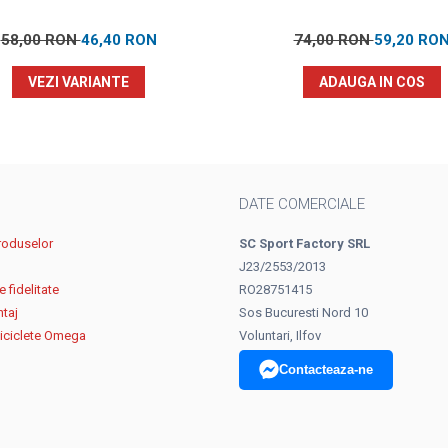
58,00 RON
46,40 RON
74,00 RON
59,20 RO
VEZI VARIANTE
ADAUGA IN COS
DATE COMERCIALE
roduselor
SC Sport Factory SRL
J23/2553/2013
 fidelitate
RO28751415
ntaj
Sos Bucuresti Nord 10
biciclete Omega
Voluntari, Ilfov
Contacteaza-ne