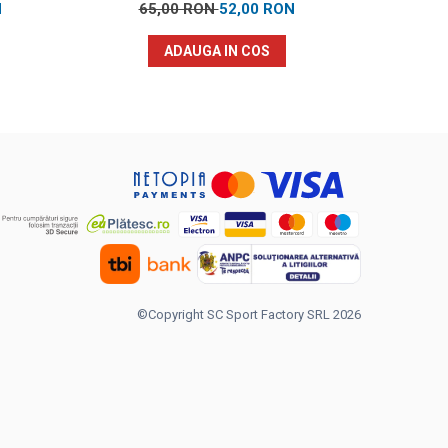
N
65,00 RON
52,00 RON
12
ADAUGA IN COS
©Copyright SC Sport Factory SRL 2026