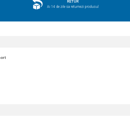
RETUR
Ai 14 de zile sa returnezi produsul
ort