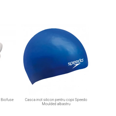
o Biofuse
Casca inot silicon pentru copii Speedo
Slip inot
Moulded albastru
verde – 