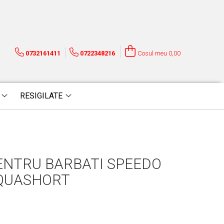
0732161411
0722348216
Cosul meu
0,00
RESIGILATE
PENTRU BARBATI SPEEDO
QUASHORT