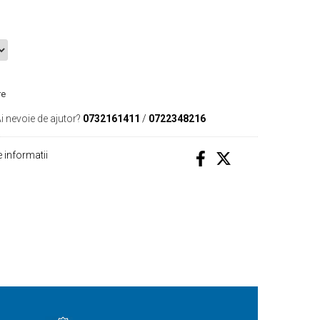
re
i nevoie de ajutor?
0732161411
/
0722348216
 informatii