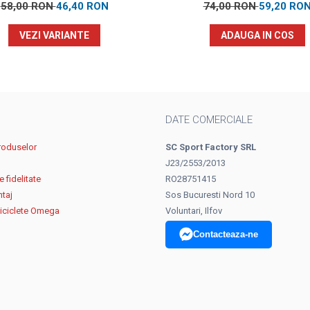
58,00 RON
46,40 RON
74,00 RON
59,20 RO
VEZI VARIANTE
ADAUGA IN COS
DATE COMERCIALE
roduselor
SC Sport Factory SRL
J23/2553/2013
 fidelitate
RO28751415
ntaj
Sos Bucuresti Nord 10
biciclete Omega
Voluntari, Ilfov
Contacteaza-ne