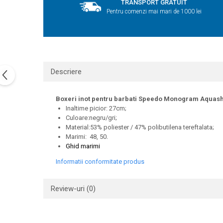
TRANSPORT GRATUIT
Pentru comenzi mai mari de 1000 lei
Descriere
Boxeri inot pentru barbati Speedo Monogram Aquash
Inaltime picior: 27cm;
Culoare:negru/gri;
Material:53% poliester / 47% polibutilena tereftalata;
Marimi: 48, 50.
Ghid marimi
Informatii conformitate produs
Review-uri
(0)