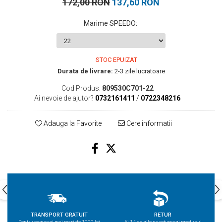
172,00 RON
137,60 RON
Marime SPEEDO
:
STOC EPUIZAT
Durata de livrare:
2-3 zile lucratoare
Cod Produs:
809530C701-22
Ai nevoie de ajutor?
0732161411
/
0722348216
Adauga la Favorite
Cere informatii
TRANSPORT GRATUIT
RETUR