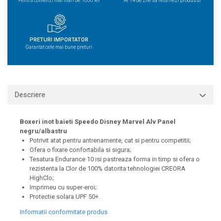
Pentru comenzi mai mari de 1000 lei
Ai 14 de zile sa returnezi produsul
PRETURI IMPORTATOR
Garantat cele mai bune preturi
Descriere
Boxeri inot baieti Speedo Disney Marvel Alv Panel
negru/albastru
Potrivit atat pentru antrenamente, cat si pentru competitii;
Ofera o fixare confortabila si sigura;
Tesatura Endurance 10 isi pastreaza forma in timp si ofera o
rezistenta la Clor de 100% datorita tehnologiei CREORA
HighClo;
Imprimeu cu super-eroi;
Protectie solara UPF 50+.
Informatii conformitate produs