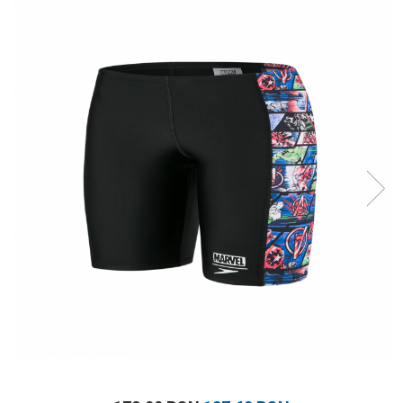
Prosoape
Accesorii inot
Genti si rucsacuri
Tricouri, pantaloni, bluze
Costume profesionale inot