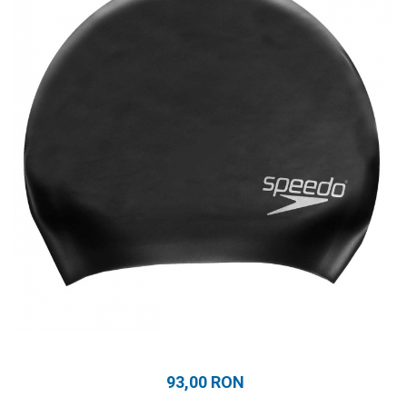
Prosoape
Accesorii inot
Genti si rucsacuri
Tricouri, pantaloni, bluze
Costume profesionale inot
93,00 RON