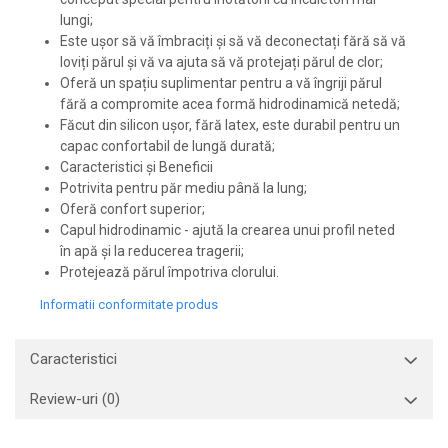
lungi;
Este ușor să vă îmbraciți și să vă deconectați fără să vă
loviți părul și vă va ajuta să vă protejați părul de clor;
Oferă un spațiu suplimentar pentru a vă îngriji părul
fără a compromite acea formă hidrodinamică netedă;
Făcut din silicon ușor, fără latex, este durabil pentru un
capac confortabil de lungă durată;
Caracteristici și Beneficii
Potrivita pentru păr mediu până la lung;
Oferă confort superior;
Capul hidrodinamic - ajută la crearea unui profil neted
în apă și la reducerea tragerii;
Protejează părul împotriva clorului.
Informatii conformitate produs
Caracteristici
Review-uri
(0)