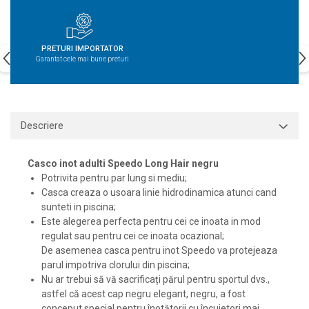
PRETURI IMPORTATOR
Garantat cele mai bune preturi
Descriere
Casco inot adulti Speedo Long Hair negru
Potrivita pentru par lung si mediu;
Casca creaza o usoara linie hidrodinamica atunci cand
sunteti in piscina;
Este alegerea perfecta pentru cei ce inoata in mod
regulat sau pentru cei ce inoata ocazional;
De asemenea casca pentru inot Speedo va protejeaza
parul impotriva clorului din piscina;
Nu ar trebui să vă sacrificați părul pentru sportul dvs.,
astfel că acest cap negru elegant, negru, a fost
conceput special pentru înotătorii cu încuietori mai