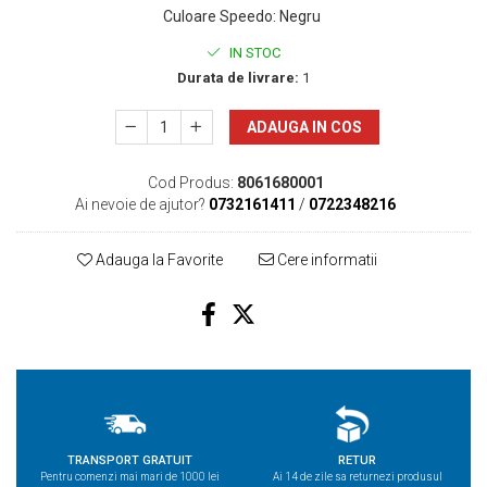
Culoare Speedo
:
Negru
IN STOC
Durata de livrare:
1
ADAUGA IN COS
Cod Produs:
8061680001
Ai nevoie de ajutor?
0732161411
/
0722348216
Adauga la Favorite
Cere informatii
TRANSPORT GRATUIT
RETUR
Pentru comenzi mai mari de 1000 lei
Ai 14 de zile sa returnezi produsul