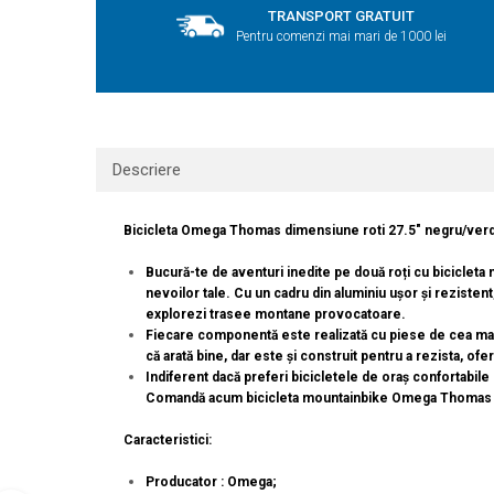
TRANSPORT GRATUIT
Pentru comenzi mai mari de 1000 lei
Descriere
Bicicleta Omega Thomas dimensiune roti 27.5" negru/verd
Bucură-te de aventuri inedite pe două roți cu bicicleta
nevoilor tale. Cu un cadru din aluminiu ușor și rezistent
explorezi trasee montane provocatoare.
Fiecare componentă este realizată cu piese de cea mai 
că arată bine, dar este și construit pentru a rezista, ofe
Indiferent dacă preferi bicicletele de oraș confortabil
Comandă acum bicicleta mountainbike Omega Thomas și
Caracteristici:
Producator : Omega;