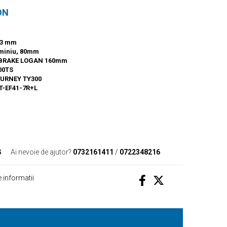
ON
483 mm
uminiu, 80mm
SK-BRAKE LOGAN 160mm
00TS
OURNEY TY300
T-EF41-7R+L
G
Ai nevoie de ajutor?
0732161411
/
0722348216
 informatii