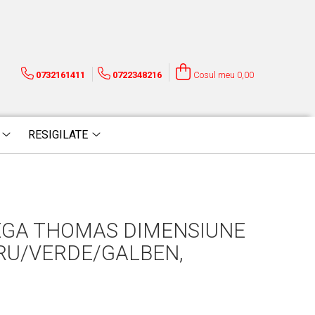
0732161411
0722348216
Cosul meu
0,00
RESIGILATE
EGA THOMAS DIMENSIUNE
GRU/VERDE/GALBEN,