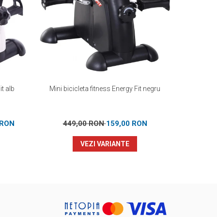
it alb
Mini bicicleta fitness Energy Fit negru
Aparat mul
 RON
449,00 RON
159,00 RON
2.29
VEZI VARIANTE