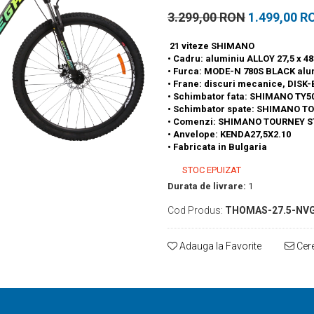
3.299,00 RON
1.499,00 R
21 viteze SHIMANO
• Cadru: aluminiu ALLOY 27,5 x 
• Furca: MODE-N 780S BLACK al
• Frane: discuri mecanice, DI
• Schimbator fata: SHIMANO TY5
• Schimbator spate: SHIMANO T
• Comenzi: SHIMANO TOURNEY S
• Anvelope: KENDA27,5X2.10
• Fabricata in Bulgaria
STOC EPUIZAT
Durata de livrare:
1
Cod Produs:
THOMAS-27.5-NV
Adauga la Favorite
Cere