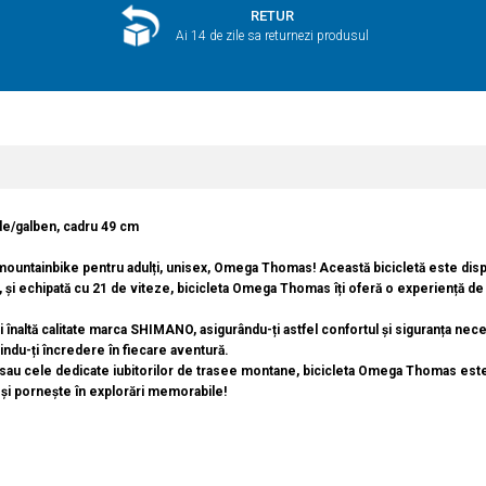
RETUR
Ai 14 de zile sa returnezi produsul
e/galben, cadru 49 cm
 mountainbike pentru adulți, unisex, Omega Thomas! Această bicicletă este dispon
, și echipată cu 21 de viteze, bicicleta Omega Thomas îți oferă o experiență de ne
înaltă calitate marca SHIMANO, asigurându-ți astfel confortul și siguranța n
rindu-ți încredere în fiecare aventură.
e sau cele dedicate iubitorilor de trasee montane, bicicleta Omega Thomas este 
 pornește în explorări memorabile!