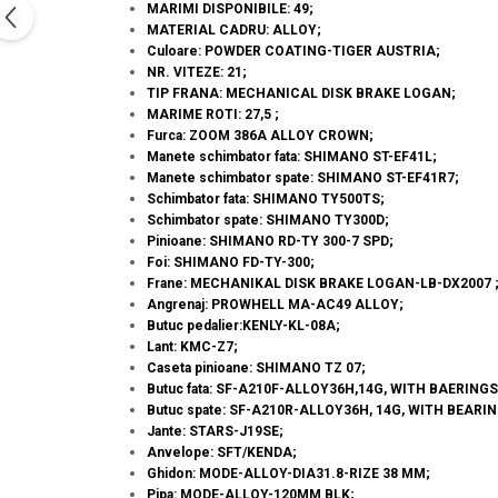
MARIMI DISPONIBILE: 49;
MATERIAL CADRU: ALLOY;
Culoare: POWDER COATING-TIGER AUSTRIA;
NR. VITEZE: 21;
TIP FRANA: MECHANICAL DISK BRAKE LOGAN;
MARIME ROTI: 27,5 ;
Furca: ZOOM 386A ALLOY CROWN;
Manete schimbator fata: SHIMANO ST-EF41L;
Manete schimbator spate: SHIMANO ST-EF41R7;
Schimbator fata: SHIMANO TY500TS;
Schimbator spate: SHIMANO TY300D;
Pinioane: SHIMANO RD-TY 300-7 SPD;
Foi: SHIMANO FD-TY-300;
Frane: MECHANIKAL DISK BRAKE LOGAN-LB-DX2007 
Angrenaj: PROWHELL MA-AC49 ALLOY;
Butuc pedalier:KENLY-KL-08A;
Lant: KMC-Z7;
Caseta pinioane: SHIMANO TZ 07;
Butuc fata: SF-A210F-ALLOY36H,14G, WITH BAERINGS
Butuc spate: SF-A210R-ALLOY36H, 14G, WITH BEARI
Jante: STARS-J19SE;
Anvelope: SFT/KENDA;
Ghidon: MODE-ALLOY-DIA31.8-RIZE 38 MM;
Pipa: MODE-ALLOY-120MM BLK;