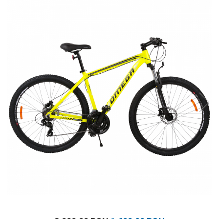
Prosoape
Accesorii inot
Genti si rucsacuri
Tricouri, pantaloni, bluze
Costume profesionale inot