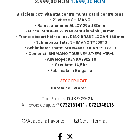
3.999,00 RON
1.699,00 RON
Bicicleta potrivita atat pentru munte cat si pentru oras
• 21 viteze SHIMANO
• Rama: aluminiu ALLOY 29 x 483mm
• Furca: MODE-N 780S BLACK aluminiu, 80mm
• Frane: discuri hidraulice, DISK-BRAKE LOGAN 160 mm
• Schimbator fata: SHIMANO TY500TS
• Schimbator spate: SHIMANO TOURNEY TY300
• Comenzi: SHIMANO TOURNEY ST-EF41-7R+L
• Anvelope: KENDA29X2.10
• Greutate: 14,5 kg
• Fabricata in Bulgaria
STOC EPUIZAT
Durata de livrare:
1
Cod Produs:
DUKE-29-GN
Ai nevoie de ajutor?
0732161411
/
0722348216
Adauga la Favorite
Cere informatii