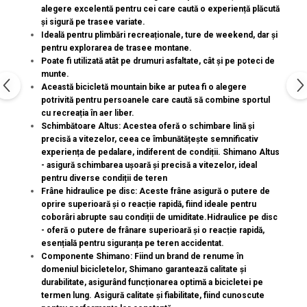
alegere excelentă pentru cei care caută o experiență plăcută
și sigură pe trasee variate.
Ideală pentru plimbări recreaționale, ture de weekend, dar și
pentru explorarea de trasee montane.
Poate fi utilizată atât pe drumuri asfaltate, cât și pe poteci de
munte.
Această bicicletă mountain bike ar putea fi o alegere
potrivită pentru persoanele care caută să combine sportul
cu recreația în aer liber.
Schimbătoare Altus: Acestea oferă o schimbare lină și
precisă a vitezelor, ceea ce îmbunătățește semnificativ
experiența de pedalare, indiferent de condiții. Shimano Altus
- asigură schimbarea ușoară și precisă a vitezelor, ideal
pentru diverse condiții de teren
Frâne hidraulice pe disc: Aceste frâne asigură o putere de
oprire superioară și o reacție rapidă, fiind ideale pentru
coborâri abrupte sau condiții de umiditate.Hidraulice pe disc
- oferă o putere de frânare superioară și o reacție rapidă,
esențială pentru siguranța pe teren accidentat.
Componente Shimano: Fiind un brand de renume în
domeniul bicicletelor, Shimano garantează calitate și
durabilitate, asigurând funcționarea optimă a bicicletei pe
termen lung. Asigură calitate și fiabilitate, fiind cunoscute