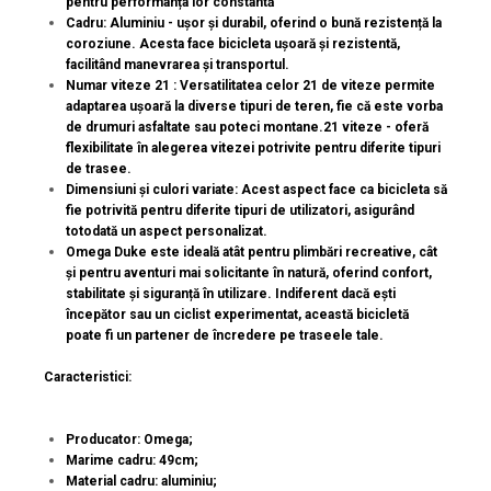
pentru performanța lor constantă
Cadru: Aluminiu - ușor și durabil, oferind o bună rezistență la
coroziune. Acesta face bicicleta ușoară și rezistentă,
facilitând manevrarea și transportul.
Numar viteze 21 : Versatilitatea celor 21 de viteze permite
adaptarea ușoară la diverse tipuri de teren, fie că este vorba
de drumuri asfaltate sau poteci montane.21 viteze - oferă
flexibilitate în alegerea vitezei potrivite pentru diferite tipuri
de trasee.
Dimensiuni și culori variate: Acest aspect face ca bicicleta să
fie potrivită pentru diferite tipuri de utilizatori, asigurând
totodată un aspect personalizat.
Omega Duke este ideală atât pentru plimbări recreative, cât
și pentru aventuri mai solicitante în natură, oferind confort,
stabilitate și siguranță în utilizare. Indiferent dacă ești
începător sau un ciclist experimentat, această bicicletă
poate fi un partener de încredere pe traseele tale.
Caracteristici:
Producator: Omega;
Marime cadru: 49cm;
Material cadru: aluminiu;