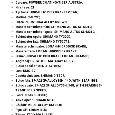
Culoare: POWDER COATING-TIGER AUSTRIA;
Nr viteze: 21;
Tip frana: HIDRAULIC DISK BRAKE LOGAN;
Marime roti: 29”;
Furca: ZOOM 386A ALLOY CROWN ;
Maneta schimbator fata: SHIMANO ALTUS SL-M310;
Maneta schimbator spate: SHIMANO ALTUS SL-M310;
Schimbator spate: SHIMANO TY300D;
Schimbator fata: SHIMANO TY500TS;
Manete schimbator: LOGAN-HIDRODISK BRAKE;
Manete frana: LOGAN-HIDRODISK BRAKE;
Frane: HIDRAULIC DISK BRAKE LOGAN-HB-M500;
Angrenaj: PROWHEEL MA-AC49 ALLOY ;
Butuc pedalier: KENLY-KL-08A;
Lant: KMC-Z7;
Caseta pinioane: SHIMANO TZ07;
Butuc fata: SF-A210F-ALLOY36H, 14G, WITH BEARINGS;
Butuc spate: SF-A210R-ALLOY36H, 14G, WITH BEARINGS-
TRADE FOR 7 SPEED;
Jante: STARS-J19SE;
Anvelope: KENDA/KENDA;
Ghidon: MODE-ALLOY-DIA31.8;
Pipa: SP-120MM BLK;
Tija sa: 27.2 X300 BLACK;