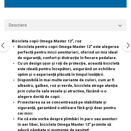
Descriere
Bicicleta copii Omega Master 12", roz
Bicicleta pentru copii Omega Master 12" este alegerea
perfectă pentru micii aventurieri, oferind un mix ideal
de siguranță, confort și distracție în fiecare pedalare.
Cu un design ușor și roți de protecție, această bicicletă
este ideală pentru începători, asigurând un echilibru
optim și o experiență plăcută în timpul învățării.
Disponibilă în mai multe variante de culori, cum ar fi
albastru, galben, roz și verde, bicicleta atrage atenția
prin culorile sale vesele și atractive, făcând-o o
alegere dorită de copii.
Proiectarea sa se concentrează pe stabilitate și
siguranță, garantând o utilizare fără griji doar pentru
cei mici.
Fie că este vorba despre plimbări în parc sau aventuri
în aer liber, bicicleta Omega Master 12" promite să
aducă zâmbete și momente de neuitat!