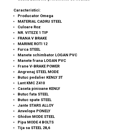
Caracteristici:
Producator Omega
MATERIAL CADRU STEEL
Culoare Roz
NR. VITEZE 1 TIP
FRANA V BRAKE
MARIME ROTI 12
Furca STEEL
Manete schimbator LOGAN PVC
Manete frana LOGAN PVC
Frane V-BRAKE POWER
Angrenaj STEEL MODE
Butuc pedalier KENLY 3T
Lant KMC Z410
Caseta pinioane KENLY
Butuc fata STEEL
Butuc spate STEEL
Jante STARS ALLOY
Anvelope PONELY
Ghidon MODE STEEL
Pipa MODE 4 BOLTS
Tija sa STEEL 28,6