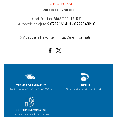
STOC EPUIZAT
Durata de livrare:
1
Cod Produs:
MASTER-12-RZ
Ai nevoie de ajutor?
0732161411
/
0722348216
Adauga la Favorite
Cere informatii
TRANSPORT GRATUIT
RETUR
Pentru comenzi mai mari de 1000 lei
Ai 14 de zile sa returnezi produsul
PRETURI IMPORTATOR
Garantat cele mai bune preturi