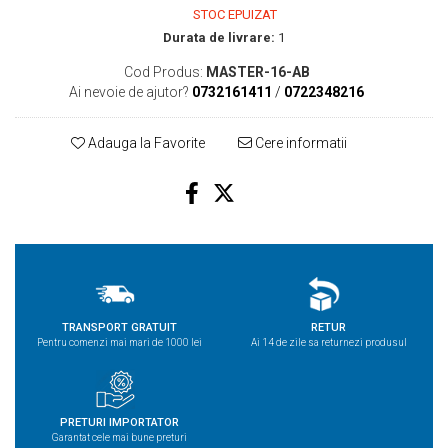
STOC EPUIZAT
Durata de livrare:
1
Cod Produs:
MASTER-16-AB
Ai nevoie de ajutor?
0732161411
/
0722348216
Adauga la Favorite
Cere informatii
TRANSPORT GRATUIT
RETUR
Pentru comenzi mai mari de 1000 lei
Ai 14 de zile sa returnezi produsul
PRETURI IMPORTATOR
Garantat cele mai bune preturi