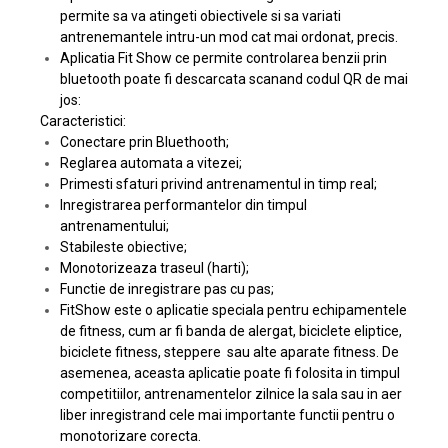
permite sa va atingeti obiectivele si sa variati
antrenemantele intru-un mod cat mai ordonat, precis.
Aplicatia Fit Show ce permite controlarea benzii prin
bluetooth poate fi descarcata scanand codul QR de mai
jos:
Caracteristici:
Conectare prin Bluethooth;
Reglarea automata a vitezei;
Primesti sfaturi privind antrenamentul in timp real;
Inregistrarea performantelor din timpul
antrenamentului;
Stabileste obiective;
Monotorizeaza traseul (harti);
Functie de inregistrare pas cu pas;
FitShow este o aplicatie speciala pentru echipamentele
de fitness, cum ar fi banda de alergat, biciclete eliptice,
biciclete fitness, steppere sau alte aparate fitness. De
asemenea, aceasta aplicatie poate fi folosita in timpul
competitiilor, antrenamentelor zilnice la sala sau in aer
liber inregistrand cele mai importante functii pentru o
monotorizare corecta.