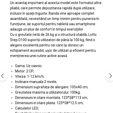
Un avantaj important al acestui model este formatul ultra-
pliabil, care permite depozitarea rapidă după utilizare,
inclusiv în spații înguste. Banda vine aproape complet
asamblată, necesitând un timp minim pentru punerea în
funcțiune, iar suportul pentru tabletă sau smartphone
adaugă un plus de confort în timpul exercițiilor.
Cu o greutate netă de 26 kg și o structură stabilă, Lotto
Step D100 suportă utilizatori de până la 100 kg, fiind o
alegere excelentă pentru cei care își doresc un
echipament accesibil, ușor de utilizat și eficient pentru
menținerea unei rutine active acasă.
Gama: Uz casnic;
Motor: 2 CP;
Viteza: 1-12 km/h;
Inclinare manuala 2 nivele;
Dimensiuni suprafața de alergare: 105x40 cm;
Greutatea maxima a utilizatorului: 100kg;
Dimensiuni in stare montata: 123*58*113 cm;
Dimensiuni in stare pliata: 123*58*12.5 cm;
Calculator LED;