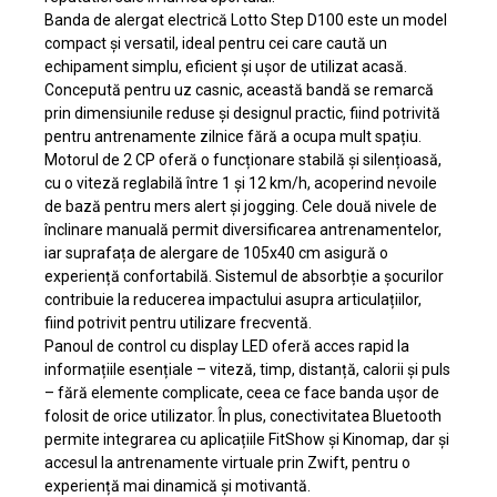
Banda de alergat electrică Lotto Step D100 este un model
compact și versatil, ideal pentru cei care caută un
echipament simplu, eficient și ușor de utilizat acasă.
Concepută pentru uz casnic, această bandă se remarcă
prin dimensiunile reduse și designul practic, fiind potrivită
pentru antrenamente zilnice fără a ocupa mult spațiu.
Motorul de 2 CP oferă o funcționare stabilă și silențioasă,
cu o viteză reglabilă între 1 și 12 km/h, acoperind nevoile
de bază pentru mers alert și jogging. Cele două nivele de
înclinare manuală permit diversificarea antrenamentelor,
iar suprafața de alergare de 105x40 cm asigură o
experiență confortabilă. Sistemul de absorbție a șocurilor
contribuie la reducerea impactului asupra articulațiilor,
fiind potrivit pentru utilizare frecventă.
Panoul de control cu display LED oferă acces rapid la
informațiile esențiale – viteză, timp, distanță, calorii și puls
– fără elemente complicate, ceea ce face banda ușor de
folosit de orice utilizator. În plus, conectivitatea Bluetooth
permite integrarea cu aplicațiile FitShow și Kinomap, dar și
accesul la antrenamente virtuale prin Zwift, pentru o
experiență mai dinamică și motivantă.