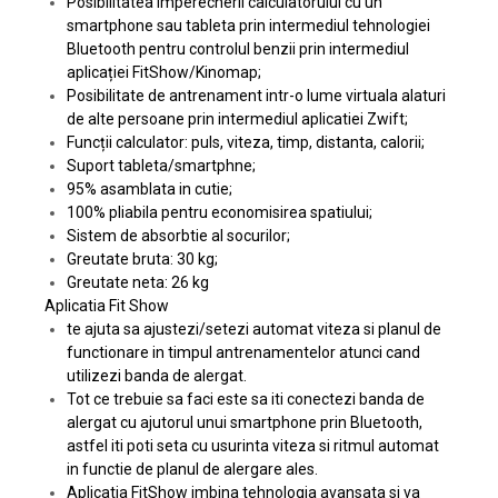
Posibilitatea împerecherii calculatorului cu un
smartphone sau tableta prin intermediul tehnologiei
Bluetooth pentru controlul benzii prin intermediul
aplicației FitShow/Kinomap;
Posibilitate de antrenament intr-o lume virtuala alaturi
de alte persoane prin intermediul aplicatiei Zwift;
Funcții calculator: puls, viteza, timp, distanta, calorii;
Suport tableta/smartphne;
95% asamblata in cutie;
100% pliabila pentru economisirea spatiului;
Sistem de absorbtie al socurilor;
Greutate bruta: 30 kg;
Greutate neta: 26 kg
Aplicatia Fit Show
te ajuta sa ajustezi/setezi automat viteza si planul de
functionare in timpul antrenamentelor atunci cand
utilizezi banda de alergat.
Tot ce trebuie sa faci este sa iti conectezi banda de
alergat cu ajutorul unui smartphone prin Bluetooth,
astfel iti poti seta cu usurinta viteza si ritmul automat
in functie de planul de alergare ales.
Aplicatia FitShow imbina tehnologia avansata si va