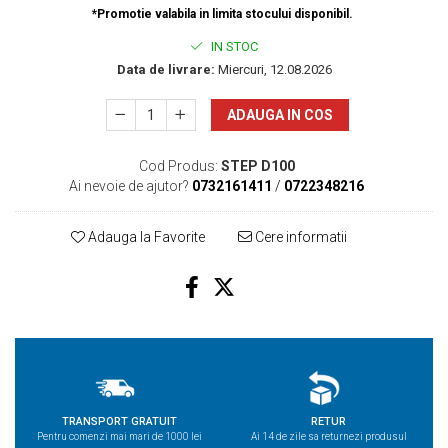
*Promotie valabila in limita stocului disponibil.
IN STOC
Data de livrare:
Miercuri, 12.08.2026
ADAUGA IN COS
Cod Produs:
STEP D100
Ai nevoie de ajutor?
0732161411
/
0722348216
Adauga la Favorite
Cere informatii
TRANSPORT GRATUIT
RETUR
Pentru comenzi mai mari de 1000 lei
Ai 14 de zile sa returnezi produsul