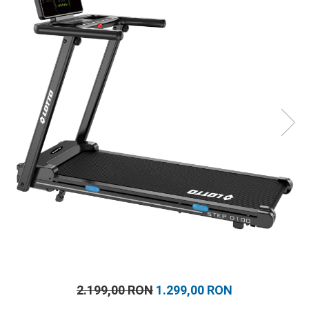
Prosoape
Accesorii inot
Genti si rucsacuri
Tricouri, pantaloni, bluze
Costume profesionale inot
2.199,00 RON
1.299,00 RON