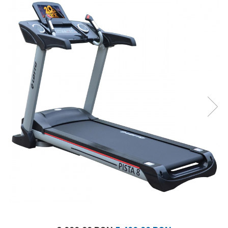
Prosoape
Accesorii inot
Genti si rucsacuri
Tricouri, pantaloni, bluze
Costume profesionale inot