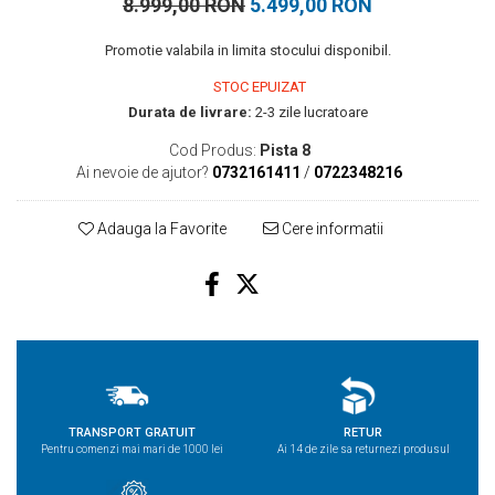
8.999,00 RON
5.499,00 RON
Promotie valabila in limita stocului disponibil.
STOC EPUIZAT
Durata de livrare:
2-3 zile lucratoare
Cod Produs:
Pista 8
Ai nevoie de ajutor?
0732161411
/
0722348216
Adauga la Favorite
Cere informatii
TRANSPORT GRATUIT
RETUR
Pentru comenzi mai mari de 1000 lei
Ai 14 de zile sa returnezi produsul