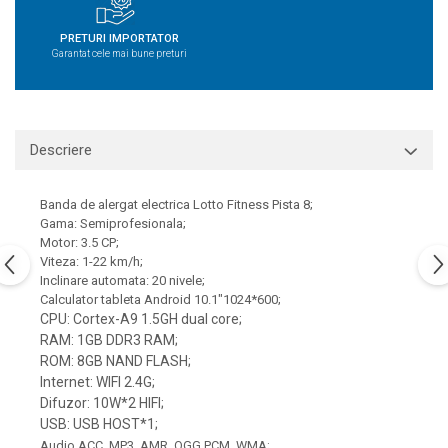
PRETURI IMPORTATOR
Garantat cele mai bune preturi
Descriere
Banda de alergat electrica Lotto Fitness Pista 8;
Gama: Semiprofesionala;
Motor: 3.5 CP;
Viteza: 1-22 km/h;
Inclinare automata: 20
nivele
;
Calculator tableta Android 10.1"1024*600;
CPU: Cortex-A9 1.5GH dual core;
RAM: 1GB DDR3 RAM;
ROM: 8GB NAND FLASH;
Internet: WIFI 2.4G;
Difuzor: 10W*2 HIFI;
USB: USB HOST*1;
Audio ACC. MP3. AMR. OGG PCM. WMA;