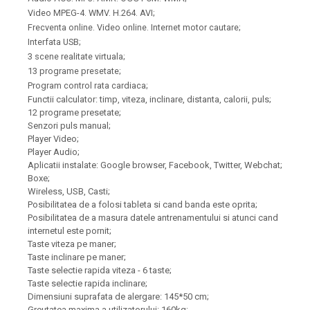
Video MPEG-4. WMV. H.264. AVI;
Frecventa online. Video online. Internet motor cautare;
Interfata USB;
3 scene realitate virtuala;
13 programe presetate;
Program control rata cardiaca;
Functii calculator: timp, viteza, inclinare, distanta, calorii, puls;
12 programe presetate;
Senzori puls manual;
Player Video;
Player Audio;
Aplicatii instalate: Google browser, Facebook, Twitter, Webchat;
Boxe;
Wireless, USB, Casti;
Posibilitatea de a folosi tableta si cand banda este oprita;
Posibilitatea de a masura datele antrenamentului si atunci cand
internetul este pornit;
Taste viteza pe maner;
Taste inclinare pe maner;
Taste selectie rapida viteza - 6 taste;
Taste selectie rapida inclinare;
Dimensiuni suprafata de alergare: 145*50 cm;
Greutatea maxima a utilizatorului: 160kg;