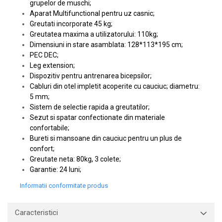
grupelor de muschi;
Aparat Multifunctional pentru uz casnic;
Greutati incorporate 45 kg;
Greutatea maxima a utilizatorului: 110kg;
Dimensiuni in stare asamblata: 128*113*195 cm;
PEC DEC;
Leg extension;
Dispozitiv pentru antrenarea bicepsilor;
Cabluri din otel impletit acoperite cu cauciuc; diametru:
5 mm;
Sistem de selectie rapida a greutatilor;
Sezut si spatar confectionate din materiale
confortabile;
Bureti si mansoane din cauciuc pentru un plus de
confort;
Greutate neta: 80kg, 3 colete;
Garantie: 24 luni;
Informatii conformitate produs
Caracteristici