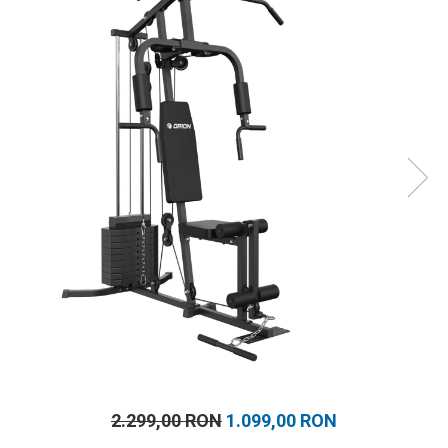
Prosoape
Accesorii inot
Genti si rucsacuri
Tricouri, pantaloni, bluze
Costume profesionale inot
2.299,00 RON
1.099,00 RON