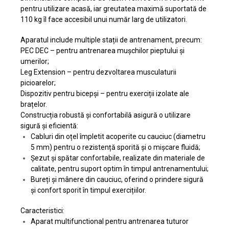
pentru utilizare acasă, iar greutatea maximă suportată de
110 kg îl face accesibil unui număr larg de utilizatori.
Aparatul include multiple stații de antrenament, precum:
PEC DEC – pentru antrenarea mușchilor pieptului și
umerilor;
Leg Extension – pentru dezvoltarea musculaturii
picioarelor;
Dispozitiv pentru bicepși – pentru exerciții izolate ale
brațelor.
Construcția robustă și confortabilă asigură o utilizare
sigură și eficientă:
Cabluri din oțel împletit acoperite cu cauciuc (diametru
5 mm) pentru o rezistență sporită și o mișcare fluidă;
Șezut și spătar confortabile, realizate din materiale de
calitate, pentru suport optim în timpul antrenamentului;
Bureți și mânere din cauciuc, oferind o prindere sigură
și confort sporit în timpul exercițiilor.
Caracteristici:
Aparat multifunctional pentru antrenarea tuturor