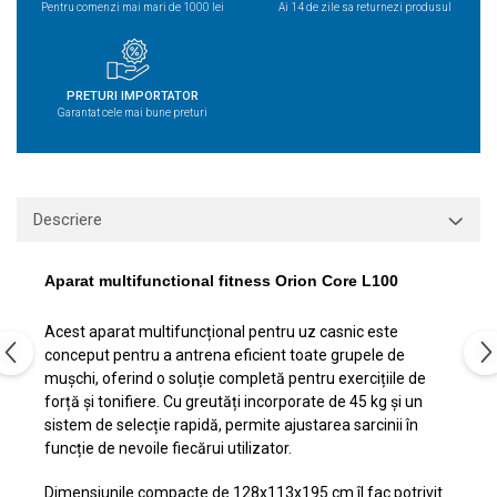
Pentru comenzi mai mari de 1000 lei
Ai 14 de zile sa returnezi produsul
PRETURI IMPORTATOR
Garantat cele mai bune preturi
Descriere
Aparat multifunctional fitness Orion Core L100
Acest aparat multifuncțional pentru uz casnic este
conceput pentru a antrena eficient toate grupele de
mușchi, oferind o soluție completă pentru exercițiile de
forță și tonifiere. Cu greutăți incorporate de 45 kg și un
sistem de selecție rapidă, permite ajustarea sarcinii în
funcție de nevoile fiecărui utilizator.
Dimensiunile compacte de 128x113x195 cm îl fac potrivit