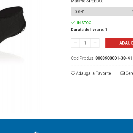
Marime SPEEDO
:
IN STOC
Durata de livrare:
1
ADAUG
Cod Produs:
8083900001-38-41
Adauga la Favorite
Cere