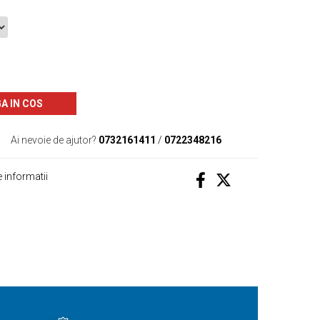
A IN COS
Ai nevoie de ajutor?
0732161411
/
0722348216
 informatii