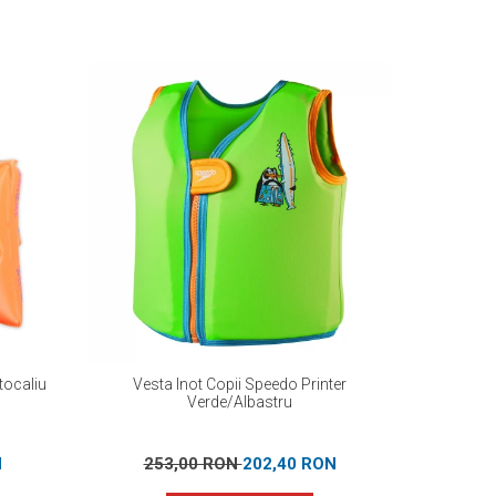
tocaliu
Vesta Inot Copii Speedo Printer
Aripioa
Verde/Albastru
N
253,00 RON
202,40 RON
5