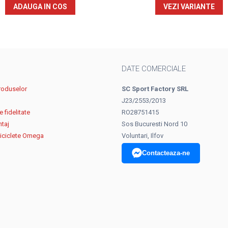
ADAUGA IN COS
VEZI VARIANTE
DATE COMERCIALE
roduselor
SC Sport Factory SRL
J23/2553/2013
 fidelitate
RO28751415
ntaj
Sos Bucuresti Nord 10
biciclete Omega
Voluntari, Ilfov
Contacteaza-ne