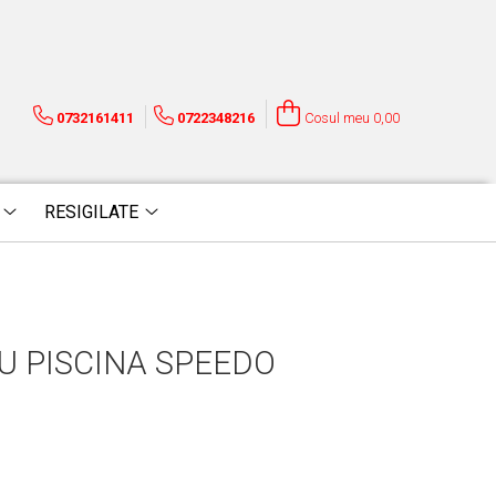
0732161411
0722348216
Cosul meu
0,00
RESIGILATE
U PISCINA SPEEDO