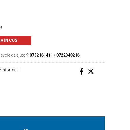
re
A IN COS
nevoie de ajutor?
0732161411
/
0722348216
 informatii