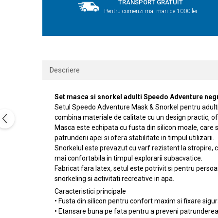
TRANSPORT GRATUIT
Pentru comenzi mai mari de 1000 lei
Descriere
Set masca si snorkel adulti Speedo Adventure negr
Setul Speedo Adventure Mask & Snorkel pentru adulti e
combina materiale de calitate cu un design practic, of
Masca este echipata cu fusta din silicon moale, care s
patrunderii apei si ofera stabilitate in timpul utilizarii.
Snorkelul este prevazut cu varf rezistent la stropire, 
mai confortabila in timpul explorarii subacvatice.
Fabricat fara latex, setul este potrivit si pentru pers
snorkeling si activitati recreative in apa.
Caracteristici principale
• Fusta din silicon pentru confort maxim si fixare sigu
• Etansare buna pe fata pentru a preveni patrunderea