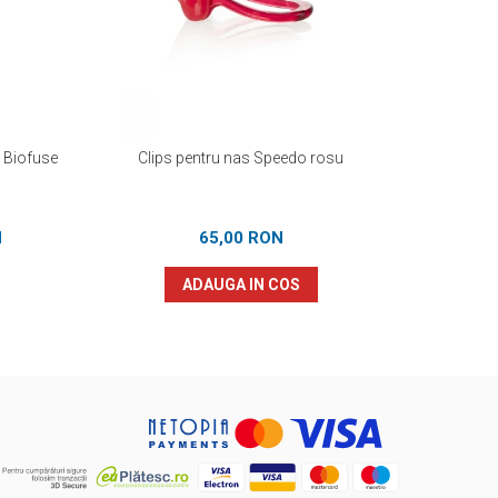
o Biofuse
Clips pentru nas Speedo rosu
Aripioa
N
65,00 RON
5
ADAUGA IN COS