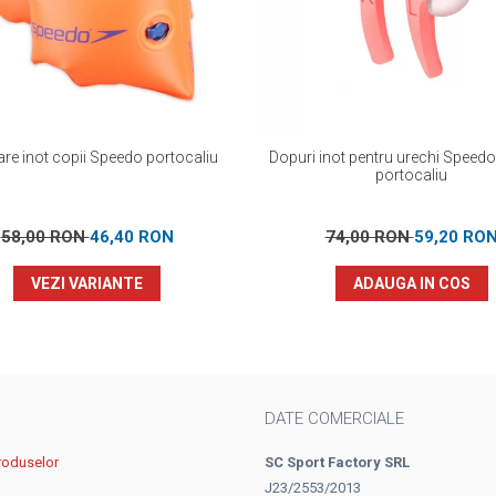
are inot copii Speedo portocaliu
Dopuri inot pentru urechi Speed
portocaliu
58,00 RON
46,40 RON
74,00 RON
59,20 RO
VEZI VARIANTE
ADAUGA IN COS
DATE COMERCIALE
roduselor
SC Sport Factory SRL
J23/2553/2013