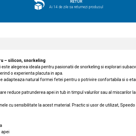
RETUR
Ai 14 de zile sa returnezi produsul
u – silicon, snorkeling
ste alegerea ideala pentru pasionatii de snorkeling si explorari subacv
erind o experienta placuta in apa.
e adapteaza natural formei fetei pentru o potrivire confortabila si o eta
care reduce patrunderea apei in tub in timpul valurilor sau al miscarilor 
oanele cu sensibilitate la acest material. Practic si usor de utilizat, Sp
ra
 apei