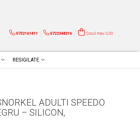
0732161411
0722348216
Cosul meu
0,00
RESIGILATE
SNORKEL ADULTI SPEEDO
RU – SILICON,