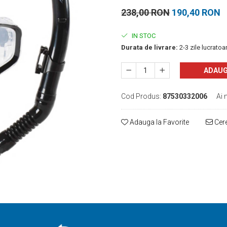
238,00 RON
190,40 RON
IN STOC
Durata de livrare:
2-3 zile lucratoa
ADAUG
Cod Produs:
87530332006
Ai 
Adauga la Favorite
Cere