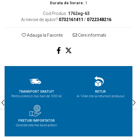
Durata de livrare:
1
Cod Produs:
1762eg-63
Ai nevoie de ajutor?
0732161411
/
0722348216
Adauga la Favorite
Cere informatii
TRANSPORT GRATUIT
RETUR
Pentru comenzi mai mari de 1000 lei
Ai 14 de zile sa returnezi produsul
PRETURI IMPORTATOR
Garantat cele mai bune preturi