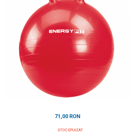
Prosoape
Accesorii inot
Genti si rucsacuri
Tricouri, pantaloni, bluze
Costume profesionale inot
71,00 RON
STOC EPUIZAT