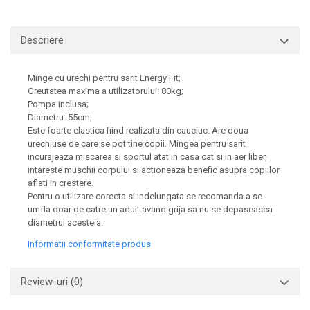
Descriere
Minge cu urechi pentru sarit
Energy Fit
;
Greutatea maxima a utilizatorului: 80kg;
Pompa inclusa;
Diametru: 55cm;
Este foarte elastica fiind realizata din cauciuc. Are doua
urechiuse de care se pot tine copii. Mingea pentru sarit
incurajeaza miscarea si sportul atat in casa cat si in aer liber,
intareste muschii corpului si actioneaza benefic asupra copiilor
aflati in crestere.
Pentru o utilizare corecta si indelungata se recomanda a se
umfla doar de catre un adult avand grija sa nu se depaseasca
diametrul acesteia.
Informatii conformitate produs
Review-uri
(0)