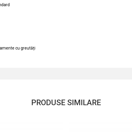
andard
namente cu greutăți
PRODUSE SIMILARE