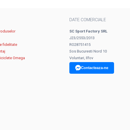
DATE COMERCIALE
roduselor
SC Sport Factory SRL
J23/2553/2013
 fidelitate
RO28751415
ntaj
Sos Bucuresti Nord 10
biciclete Omega
Voluntari, Ilfov
Contacteaza-ne