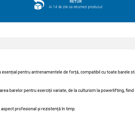
RETUR
Ai 14 de zile sa returnezi produsul
 esențial pentru antrenamentele de forță, compatibil cu toate barele st
ea barelor pentru exerciții variate, de la culturism la powerlifting, fiind
 aspect profesional și rezistență în timp.