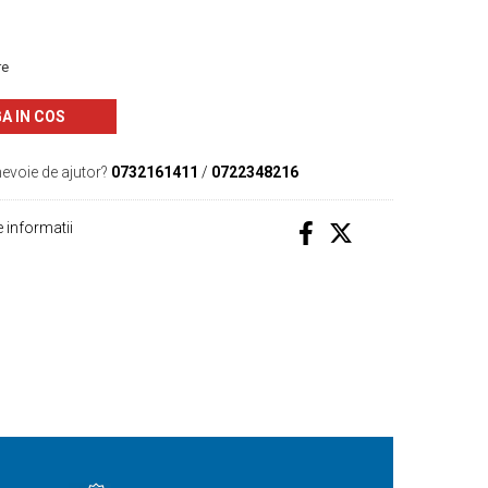
re
A IN COS
nevoie de ajutor?
0732161411
/
0722348216
 informatii