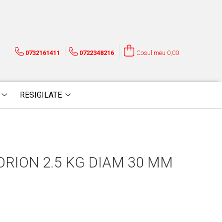
0732161411
0722348216
Cosul meu
0,00
RESIGILATE
ORION 2.5 KG DIAM 30 MM