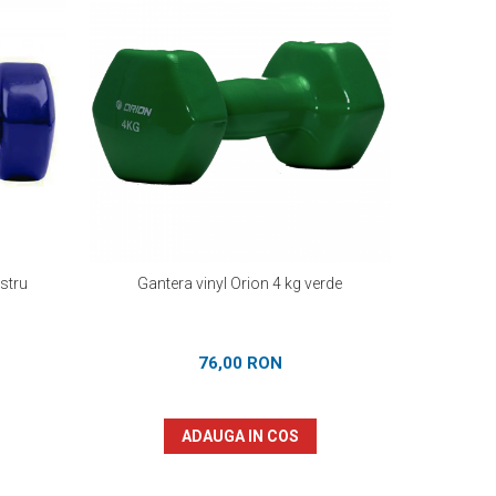
astru
Gantera vinyl Orion 4 kg verde
Gan
76,00 RON
ADAUGA IN COS