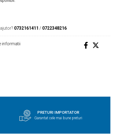
isponibil.
 ajutor?
0732161411
/
0722348216
 informatii
PRETURI IMPORTATOR
Garantat cele mai bune preturi