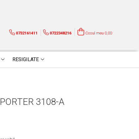
0732161411
0722348216
Cosul meu
0,00
RESIGILATE
PORTER 3108-A