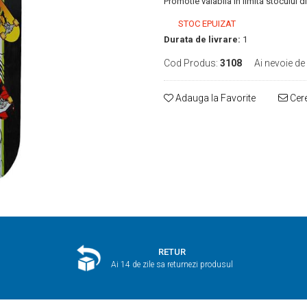
Promotie valabila in limita stocului d
STOC EPUIZAT
Durata de livrare:
1
Cod Produs:
3108
Ai nevoie de
Adauga la Favorite
Cere
RETUR
Ai 14 de zile sa returnezi produsul