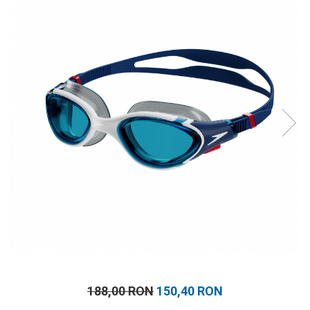
Prosoape
Accesorii inot
Genti si rucsacuri
Tricouri, pantaloni, bluze
Costume profesionale inot
188,00 RON
150,40 RON