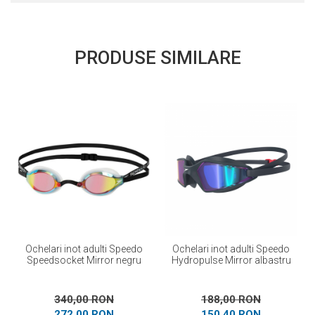
PRODUSE SIMILARE
Ochelari inot adulti Speedo
Ochelari inot adulti Speedo
Speedsocket Mirror negru
Hydropulse Mirror albastru
340,00 RON
188,00 RON
272,00 RON
150,40 RON