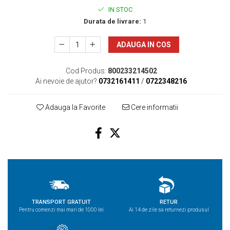
IN STOC
Durata de livrare:
1
ADAUGA IN COS
Cod Produs:
800233214502
Ai nevoie de ajutor?
0732161411
/
0722348216
Adauga la Favorite
Cere informatii
TRANSPORT GRATUIT
RETUR
Pentru comenzi mai mari de 1000 lei
Ai 14 de zile sa returnezi produsul