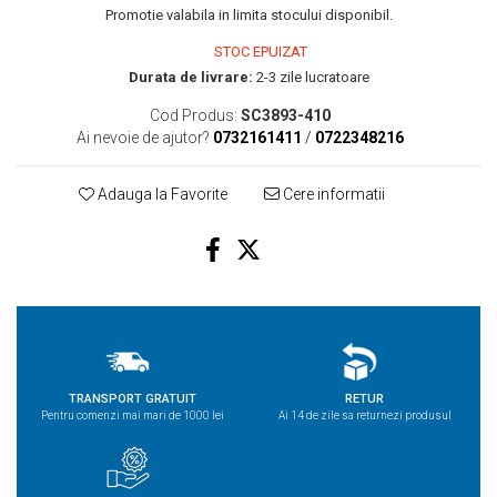
Promotie valabila in limita stocului disponibil.
STOC EPUIZAT
Durata de livrare:
2-3 zile lucratoare
Cod Produs:
SC3893-410
Ai nevoie de ajutor?
0732161411
/
0722348216
Adauga la Favorite
Cere informatii
TRANSPORT GRATUIT
RETUR
Pentru comenzi mai mari de 1000 lei
Ai 14 de zile sa returnezi produsul