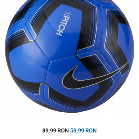
Prosoape
Accesorii inot
Genti si rucsacuri
Tricouri, pantaloni, bluze
Costume profesionale inot
89,99 RON
59,99 RON