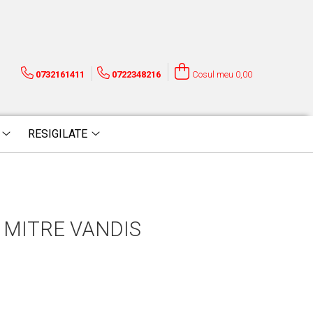
0732161411
0722348216
Cosul meu
0,00
RESIGILATE
 MITRE VANDIS