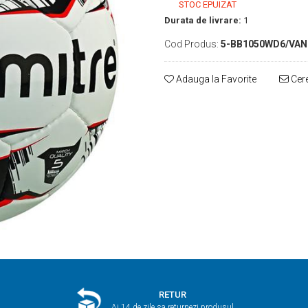
STOC EPUIZAT
Durata de livrare:
1
Cod Produs:
5-BB1050WD6/VA
Adauga la Favorite
Cere
RETUR
Ai 14 de zile sa returnezi produsul