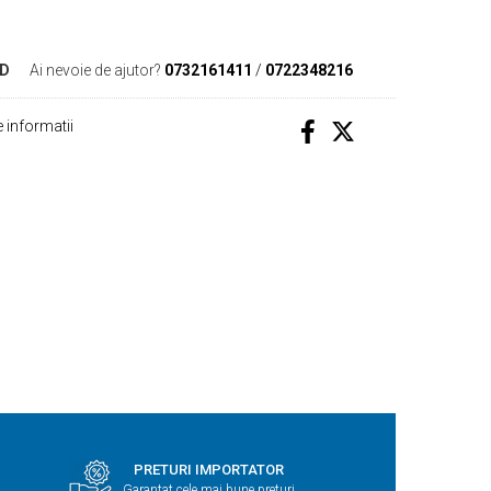
ND
Ai nevoie de ajutor?
0732161411
/
0722348216
 informatii
PRETURI IMPORTATOR
Garantat cele mai bune preturi