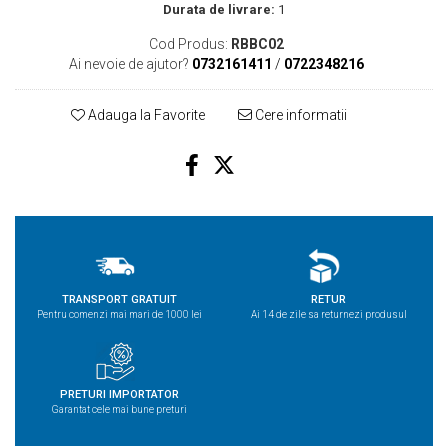
Durata de livrare:
1
Cod Produs:
RBBC02
Ai nevoie de ajutor?
0732161411
/
0722348216
Adauga la Favorite
Cere informatii
TRANSPORT GRATUIT
RETUR
Pentru comenzi mai mari de 1000 lei
Ai 14 de zile sa returnezi produsul
PRETURI IMPORTATOR
Garantat cele mai bune preturi