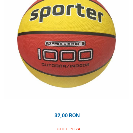
Prosoape
Accesorii inot
Genti si rucsacuri
Tricouri, pantaloni, bluze
Costume profesionale inot
32,00 RON
STOC EPUIZAT