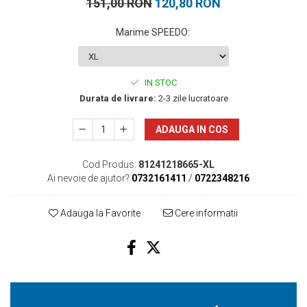
151,00 RON
120,80 RON
Marime SPEEDO
:
IN STOC
Durata de livrare:
2-3 zile lucratoare
ADAUGA IN COS
Cod Produs:
81241218665-XL
Ai nevoie de ajutor?
0732161411
/
0722348216
Adauga la Favorite
Cere informatii