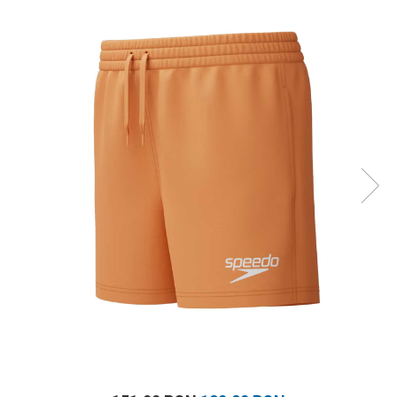
Prosoape
Accesorii inot
Genti si rucsacuri
Tricouri, pantaloni, bluze
Costume profesionale inot