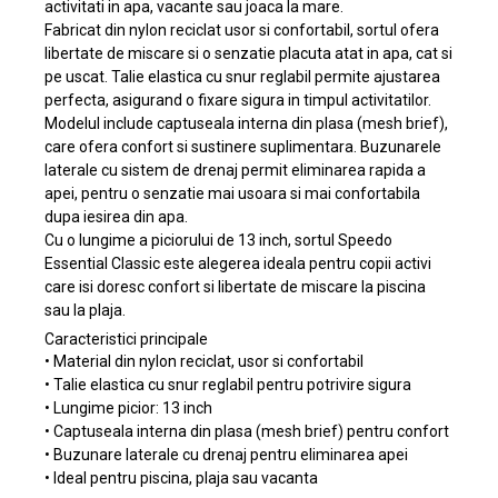
activitati in apa, vacante sau joaca la mare.
Fabricat din nylon reciclat usor si confortabil, sortul ofera
libertate de miscare si o senzatie placuta atat in apa, cat si
pe uscat. Talie elastica cu snur reglabil permite ajustarea
perfecta, asigurand o fixare sigura in timpul activitatilor.
Modelul include captuseala interna din plasa (mesh brief),
care ofera confort si sustinere suplimentara. Buzunarele
laterale cu sistem de drenaj permit eliminarea rapida a
apei, pentru o senzatie mai usoara si mai confortabila
dupa iesirea din apa.
Cu o lungime a piciorului de 13 inch, sortul Speedo
Essential Classic este alegerea ideala pentru copii activi
care isi doresc confort si libertate de miscare la piscina
sau la plaja.
Caracteristici principale
• Material din nylon reciclat, usor si confortabil
• Talie elastica cu snur reglabil pentru potrivire sigura
• Lungime picior: 13 inch
• Captuseala interna din plasa (mesh brief) pentru confort
• Buzunare laterale cu drenaj pentru eliminarea apei
• Ideal pentru piscina, plaja sau vacanta