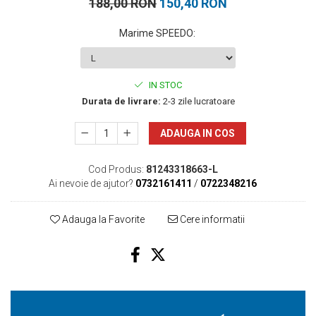
188,00 RON
150,40 RON
Marime SPEEDO
:
IN STOC
Durata de livrare:
2-3 zile lucratoare
ADAUGA IN COS
Cod Produs:
81243318663-L
Ai nevoie de ajutor?
0732161411
/
0722348216
Adauga la Favorite
Cere informatii