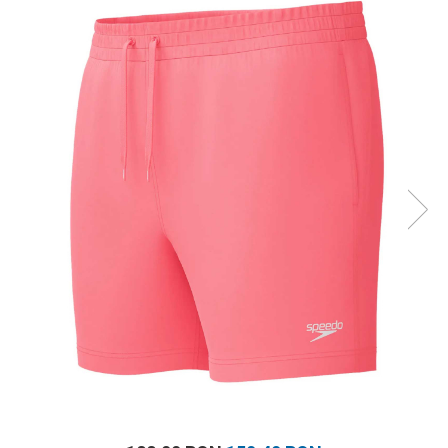
Prosoape
Accesorii inot
Genti si rucsacuri
Tricouri, pantaloni, bluze
Costume profesionale inot