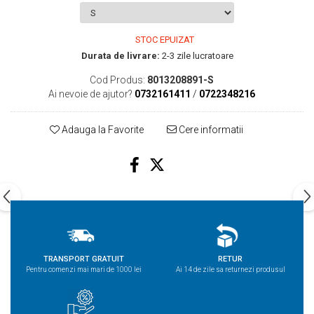
STOC EPUIZAT
Durata de livrare:
2-3 zile lucratoare
Cod Produs:
8013208891-S
Ai nevoie de ajutor?
0732161411
/
0722348216
Adauga la Favorite
Cere informatii
TRANSPORT GRATUIT
RETUR
Pentru comenzi mai mari de 1000 lei
Ai 14 de zile sa returnezi produsul