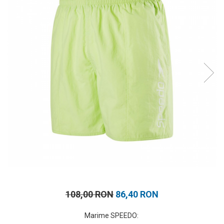
Prosoape
Accesorii inot
Genti si rucsacuri
Tricouri, pantaloni, bluze
Costume profesionale inot
108,00 RON
86,40 RON
Marime SPEEDO
: